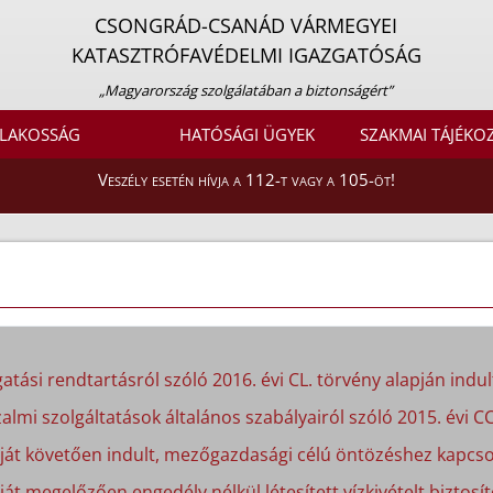
CSONGRÁD-CSANÁD VÁRMEGYEI
KATASZTRÓFAVÉDELMI IGAZGATÓSÁG
„Magyarország szolgálatában a biztonságért”
LAKOSSÁG
HATÓSÁGI ÜGYEK
SZAKMAI TÁJÉKO
Veszély esetén hívja a 112-t vagy a 105-öt!
atási rendtartásról szóló 2016. évi CL. törvény alapján indult
almi szolgáltatások általános szabályairól szóló 2015. évi CC
apját követően indult, mezőgazdasági célú öntözéshez kapcso
ját megelőzően engedély nélkül létesített vízkivételt biztosít