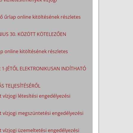
 űrlap online kitöltésének részletes
ÚNIUS 30. KÖZÖTT KÖTELEZŐEN
p online kitöltésének részletes
R 1-JÉTŐL ELEKTRONIKUSAN INDÍTHATÓ
S TELJESÍTÉSÉRŐL
 vízjogi létesítési engedélyezési
lt vízjogi megszüntetési engedélyezési
lt vízjogi üzemeltetési engedélyezési