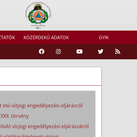
ZTATÓK
KÖZÉRDEKŰ ADATOK
GYIK
 elvi vízjogi engedélyezési eljárásról
XXII. törvény
lódó vízjogi engedélyezési eljárásokról
ó vízilétesítmények vízjogi