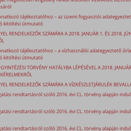
sáról
onatkozó tájékoztatóhoz – az üzemi fogyasztói adategyeztető
 kitöltési útmutató
YEL RENDELKEZŐK SZÁMÁRA A 2018. JANUÁR 1. ÉS 2018. J
ŐL
onatkozó tájékoztatóhoz – a vízhasználói adategyeztető űrla
 kitöltési útmutató
GYINTÉZÉSI TÖRVÉNY HATÁLYBA LÉPÉSÉVEL A 2018. JANUÁ
I KÉRELMEKRŐL
LYEL RENDELKEZŐK SZÁMÁRA A VÍZKÉSZLETJÁRULÉK BEVALLÁ
atási rendtartásról szóló 2016. évi CL. törvény alapján indult
gatási rendtartásról szóló 2016. évi CL. törvény alapján indu
atási rendtartásról szóló 2016. évi CL. törvény alapján indu