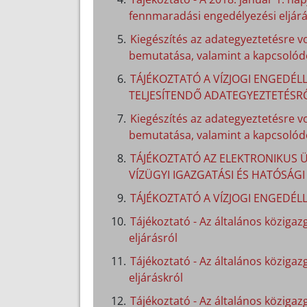
fennmaradási engedélyezési eljárá
Kiegészítés az adategyeztetésre v
bemutatása, valamint a kapcsolódó
TÁJÉKOZTATÓ A VÍZJOGI ENGEDÉLL
TELJESÍTENDŐ ADATEGYEZTETÉSR
Kiegészítés az adategyeztetésre v
bemutatása, valamint a kapcsolódó
TÁJÉKOZTATÓ AZ ELEKTRONIKUS Ü
VÍZÜGYI IGAZGATÁSI ÉS HATÓSÁG
TÁJÉKOZTATÓ A VÍZJOGI ENGEDÉL
Tájékoztató - Az általános közigazg
eljárásról
Tájékoztató - Az általános közigaz
eljáráskról
Tájékoztató - Az általános közigazg