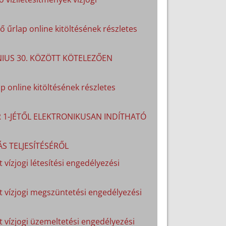
 űrlap online kitöltésének részletes
ÚNIUS 30. KÖZÖTT KÖTELEZŐEN
p online kitöltésének részletes
R 1-JÉTŐL ELEKTRONIKUSAN INDÍTHATÓ
S TELJESÍTÉSÉRŐL
 vízjogi létesítési engedélyezési
lt vízjogi megszüntetési engedélyezési
lt vízjogi üzemeltetési engedélyezési