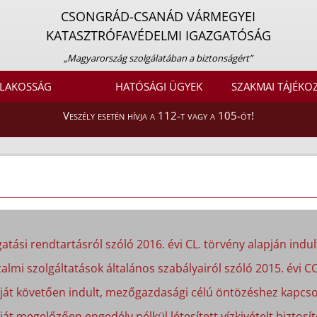
CSONGRÁD-CSANÁD VÁRMEGYEI
KATASZTRÓFAVÉDELMI IGAZGATÓSÁG
„Magyarország szolgálatában a biztonságért”
LAKOSSÁG
HATÓSÁGI ÜGYEK
SZAKMAI TÁJÉKO
Veszély esetén hívja a 112-t vagy a 105-öt!
atási rendtartásról szóló 2016. évi CL. törvény alapján indult
almi szolgáltatások általános szabályairól szóló 2015. évi CC
apját követően indult, mezőgazdasági célú öntözéshez kapcso
ját megelőzően engedély nélkül létesített vízkivételt biztosít