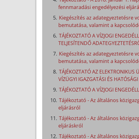
fennmaradási engedélyezési eljárá
Kiegészítés az adategyeztetésre v
bemutatása, valamint a kapcsolódó
TÁJÉKOZTATÓ A VÍZJOGI ENGEDÉLL
TELJESÍTENDŐ ADATEGYEZTETÉSR
Kiegészítés az adategyeztetésre v
bemutatása, valamint a kapcsolódó
TÁJÉKOZTATÓ AZ ELEKTRONIKUS Ü
VÍZÜGYI IGAZGATÁSI ÉS HATÓSÁG
TÁJÉKOZTATÓ A VÍZJOGI ENGEDÉL
Tájékoztató - Az általános közigazg
eljárásról
Tájékoztató - Az általános közigaz
eljáráskról
Tájékoztató - Az általános közigazg