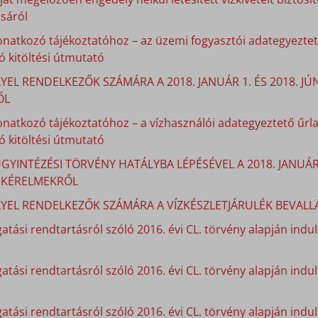
sáról
onatkozó tájékoztatóhoz – az üzemi fogyasztói adategyeztető
 kitöltési útmutató
YEL RENDELKEZŐK SZÁMÁRA A 2018. JANUÁR 1. ÉS 2018. J
ŐL
onatkozó tájékoztatóhoz – a vízhasználói adategyeztető űrla
 kitöltési útmutató
GYINTÉZÉSI TÖRVÉNY HATÁLYBA LÉPÉSÉVEL A 2018. JANUÁ
I KÉRELMEKRŐL
LYEL RENDELKEZŐK SZÁMÁRA A VÍZKÉSZLETJÁRULÉK BEVALLÁ
atási rendtartásról szóló 2016. évi CL. törvény alapján indult
gatási rendtartásról szóló 2016. évi CL. törvény alapján indu
atási rendtartásról szóló 2016. évi CL. törvény alapján indu