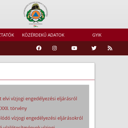
ZTATÓK
KÖZÉRDEKŰ ADATOK
GYIK
 elvi vízjogi engedélyezési eljárásról
XXII. törvény
lódó vízjogi engedélyezési eljárásokról
ó vízilétesítmények vízjogi