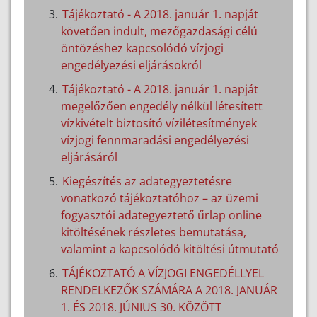
Tájékoztató - A 2018. január 1. napját
követően indult, mezőgazdasági célú
öntözéshez kapcsolódó vízjogi
engedélyezési eljárásokról
Tájékoztató - A 2018. január 1. napját
megelőzően engedély nélkül létesített
vízkivételt biztosító vízilétesítmények
vízjogi fennmaradási engedélyezési
eljárásáról
Kiegészítés az adategyeztetésre
vonatkozó tájékoztatóhoz – az üzemi
fogyasztói adategyeztető űrlap online
kitöltésének részletes bemutatása,
valamint a kapcsolódó kitöltési útmutató
TÁJÉKOZTATÓ A VÍZJOGI ENGEDÉLLYEL
RENDELKEZŐK SZÁMÁRA A 2018. JANUÁR
1. ÉS 2018. JÚNIUS 30. KÖZÖTT