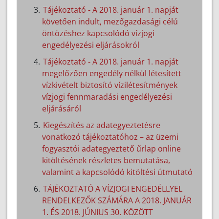
Tájékoztató - A 2018. január 1. napját
követően indult, mezőgazdasági célú
öntözéshez kapcsolódó vízjogi
engedélyezési eljárásokról
Tájékoztató - A 2018. január 1. napját
megelőzően engedély nélkül létesített
vízkivételt biztosító vízilétesítmények
vízjogi fennmaradási engedélyezési
eljárásáról
Kiegészítés az adategyeztetésre
vonatkozó tájékoztatóhoz – az üzemi
fogyasztói adategyeztető űrlap online
kitöltésének részletes bemutatása,
valamint a kapcsolódó kitöltési útmutató
TÁJÉKOZTATÓ A VÍZJOGI ENGEDÉLLYEL
RENDELKEZŐK SZÁMÁRA A 2018. JANUÁR
1. ÉS 2018. JÚNIUS 30. KÖZÖTT