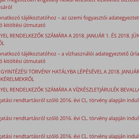
sáról
onatkozó tájékoztatóhoz – az üzemi fogyasztói adategyeztető
 kitöltési útmutató
YEL RENDELKEZŐK SZÁMÁRA A 2018. JANUÁR 1. ÉS 2018. J
ŐL
onatkozó tájékoztatóhoz – a vízhasználói adategyeztető űrla
 kitöltési útmutató
GYINTÉZÉSI TÖRVÉNY HATÁLYBA LÉPÉSÉVEL A 2018. JANUÁ
I KÉRELMEKRŐL
LYEL RENDELKEZŐK SZÁMÁRA A VÍZKÉSZLETJÁRULÉK BEVALLÁ
atási rendtartásról szóló 2016. évi CL. törvény alapján indult
gatási rendtartásról szóló 2016. évi CL. törvény alapján indu
atási rendtartásról szóló 2016. évi CL. törvény alapján indu