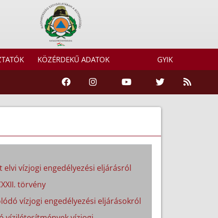
ZTATÓK
KÖZÉRDEKŰ ADATOK
GYIK
 elvi vízjogi engedélyezési eljárásról
XXII. törvény
lódó vízjogi engedélyezési eljárásokról
ó vízilétesítmények vízjogi