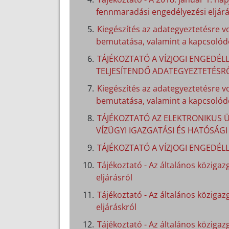
fennmaradási engedélyezési eljárá
Kiegészítés az adategyeztetésre v
bemutatása, valamint a kapcsolódó
TÁJÉKOZTATÓ A VÍZJOGI ENGEDÉLL
TELJESÍTENDŐ ADATEGYEZTETÉSR
Kiegészítés az adategyeztetésre v
bemutatása, valamint a kapcsolódó
TÁJÉKOZTATÓ AZ ELEKTRONIKUS Ü
VÍZÜGYI IGAZGATÁSI ÉS HATÓSÁG
TÁJÉKOZTATÓ A VÍZJOGI ENGEDÉL
Tájékoztató - Az általános közigazg
eljárásról
Tájékoztató - Az általános közigaz
eljáráskról
Tájékoztató - Az általános közigazg