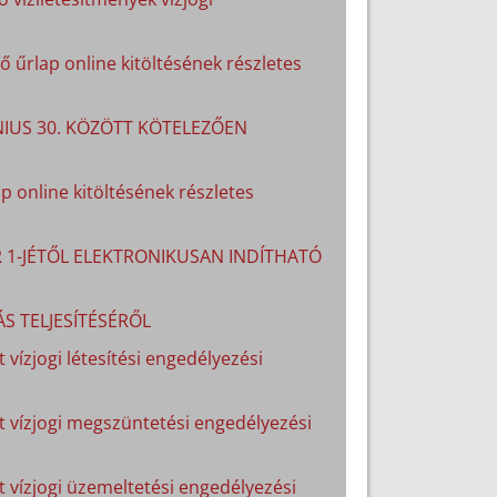
 űrlap online kitöltésének részletes
ÚNIUS 30. KÖZÖTT KÖTELEZŐEN
p online kitöltésének részletes
R 1-JÉTŐL ELEKTRONIKUSAN INDÍTHATÓ
S TELJESÍTÉSÉRŐL
 vízjogi létesítési engedélyezési
lt vízjogi megszüntetési engedélyezési
lt vízjogi üzemeltetési engedélyezési