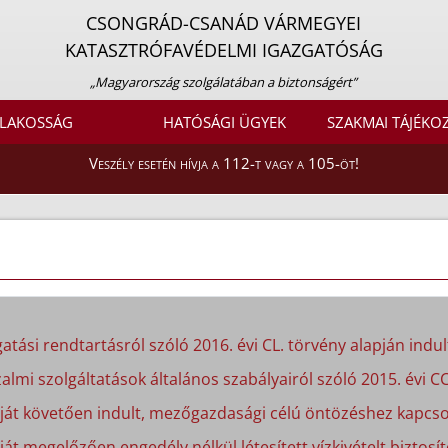
CSONGRÁD-CSANÁD VÁRMEGYEI
KATASZTRÓFAVÉDELMI IGAZGATÓSÁG
„Magyarország szolgálatában a biztonságért”
LAKOSSÁG
HATÓSÁGI ÜGYEK
SZAKMAI TÁJÉKO
Veszély esetén hívja a 112-t vagy a 105-öt!
atási rendtartásról szóló 2016. évi CL. törvény alapján indult
almi szolgáltatások általános szabályairól szóló 2015. évi CC
apját követően indult, mezőgazdasági célú öntözéshez kapcso
ját megelőzően engedély nélkül létesített vízkivételt biztosít