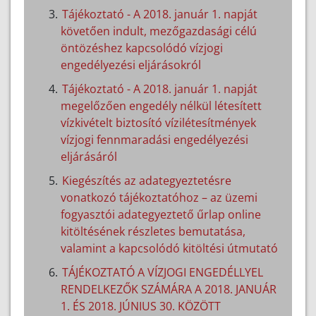
Tájékoztató - A 2018. január 1. napját
követően indult, mezőgazdasági célú
öntözéshez kapcsolódó vízjogi
engedélyezési eljárásokról
Tájékoztató - A 2018. január 1. napját
megelőzően engedély nélkül létesített
vízkivételt biztosító vízilétesítmények
vízjogi fennmaradási engedélyezési
eljárásáról
Kiegészítés az adategyeztetésre
vonatkozó tájékoztatóhoz – az üzemi
fogyasztói adategyeztető űrlap online
kitöltésének részletes bemutatása,
valamint a kapcsolódó kitöltési útmutató
TÁJÉKOZTATÓ A VÍZJOGI ENGEDÉLLYEL
RENDELKEZŐK SZÁMÁRA A 2018. JANUÁR
1. ÉS 2018. JÚNIUS 30. KÖZÖTT