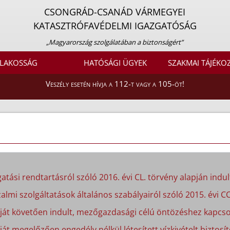
CSONGRÁD-CSANÁD VÁRMEGYEI
KATASZTRÓFAVÉDELMI IGAZGATÓSÁG
„Magyarország szolgálatában a biztonságért”
LAKOSSÁG
HATÓSÁGI ÜGYEK
SZAKMAI TÁJÉKO
Veszély esetén hívja a 112-t vagy a 105-öt!
atási rendtartásról szóló 2016. évi CL. törvény alapján indult
almi szolgáltatások általános szabályairól szóló 2015. évi CC
apját követően indult, mezőgazdasági célú öntözéshez kapcso
ját megelőzően engedély nélkül létesített vízkivételt biztosít