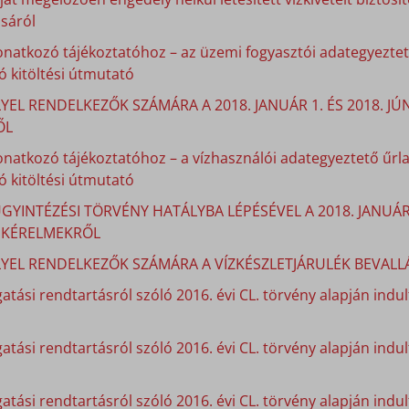
sáról
onatkozó tájékoztatóhoz – az üzemi fogyasztói adategyeztető
 kitöltési útmutató
YEL RENDELKEZŐK SZÁMÁRA A 2018. JANUÁR 1. ÉS 2018. J
ŐL
onatkozó tájékoztatóhoz – a vízhasználói adategyeztető űrla
 kitöltési útmutató
GYINTÉZÉSI TÖRVÉNY HATÁLYBA LÉPÉSÉVEL A 2018. JANUÁ
I KÉRELMEKRŐL
LYEL RENDELKEZŐK SZÁMÁRA A VÍZKÉSZLETJÁRULÉK BEVALLÁ
atási rendtartásról szóló 2016. évi CL. törvény alapján indult
gatási rendtartásról szóló 2016. évi CL. törvény alapján indu
atási rendtartásról szóló 2016. évi CL. törvény alapján indu