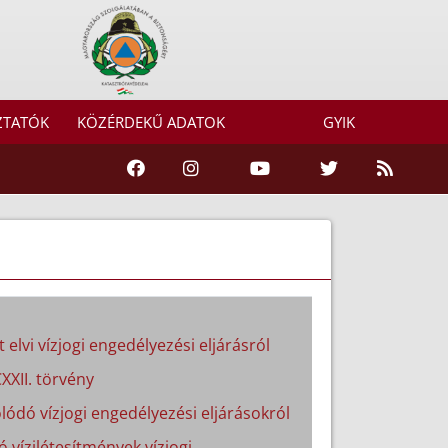
ZTATÓK
KÖZÉRDEKŰ ADATOK
GYIK
 elvi vízjogi engedélyezési eljárásról
XXII. törvény
lódó vízjogi engedélyezési eljárásokról
ó vízilétesítmények vízjogi