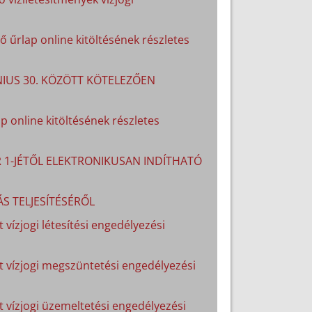
 űrlap online kitöltésének részletes
ÚNIUS 30. KÖZÖTT KÖTELEZŐEN
p online kitöltésének részletes
R 1-JÉTŐL ELEKTRONIKUSAN INDÍTHATÓ
S TELJESÍTÉSÉRŐL
 vízjogi létesítési engedélyezési
lt vízjogi megszüntetési engedélyezési
lt vízjogi üzemeltetési engedélyezési