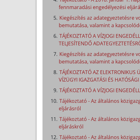
fennmaradási engedélyezési eljárá
Kiegészítés az adategyeztetésre v
bemutatása, valamint a kapcsolódó
TÁJÉKOZTATÓ A VÍZJOGI ENGEDÉLL
TELJESÍTENDŐ ADATEGYEZTETÉSR
Kiegészítés az adategyeztetésre v
bemutatása, valamint a kapcsolódó
TÁJÉKOZTATÓ AZ ELEKTRONIKUS Ü
VÍZÜGYI IGAZGATÁSI ÉS HATÓSÁG
TÁJÉKOZTATÓ A VÍZJOGI ENGEDÉL
Tájékoztató - Az általános közigazg
eljárásról
Tájékoztató - Az általános közigaz
eljáráskról
Tájékoztató - Az általános közigazg