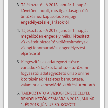
Tájékoztató - A 2018. január 1. napját
követően indult, mezőgazdasági célú
öntözéshez kapcsolódó vízjogi
engedélyezési eljárásokról
Tájékoztató - A 2018. január 1. napját
megelőzően engedély nélkül létesített
vízkivételt biztosító vízilétesítmények
vízjogi fennmaradási engedélyezési
eljárásáról
Kiegészítés az adategyeztetésre
vonatkozó tájékoztatóhoz – az üzemi
fogyasztói adategyeztető űrlap online
kitöltésének részletes bemutatása,
valamint a kapcsolódó kitöltési útmutató
TÁJÉKOZTATÓ A VÍZJOGI ENGEDÉLLYEL
RENDELKEZŐK SZÁMÁRA A 2018. JANUÁR
1. ÉS 2018. JÚNIUS 30. KÖZÖTT