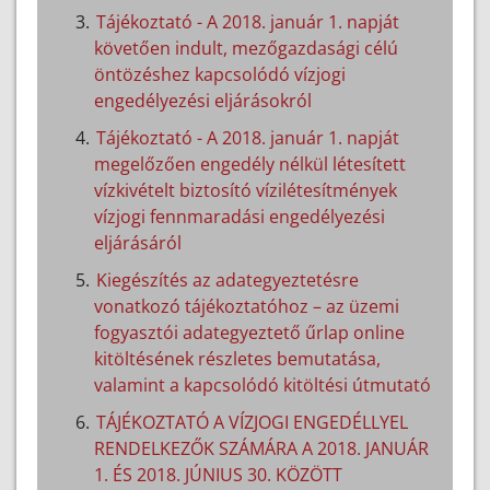
Tájékoztató - A 2018. január 1. napját
követően indult, mezőgazdasági célú
öntözéshez kapcsolódó vízjogi
engedélyezési eljárásokról
Tájékoztató - A 2018. január 1. napját
megelőzően engedély nélkül létesített
vízkivételt biztosító vízilétesítmények
vízjogi fennmaradási engedélyezési
eljárásáról
Kiegészítés az adategyeztetésre
vonatkozó tájékoztatóhoz – az üzemi
fogyasztói adategyeztető űrlap online
kitöltésének részletes bemutatása,
valamint a kapcsolódó kitöltési útmutató
TÁJÉKOZTATÓ A VÍZJOGI ENGEDÉLLYEL
RENDELKEZŐK SZÁMÁRA A 2018. JANUÁR
1. ÉS 2018. JÚNIUS 30. KÖZÖTT