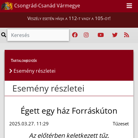
Csongrád-Csanád Vármegye
Veszély esetén hívja a 112-t vagy a 105-öt!
Esemény részletei
Tartalomjegyzék
Esemény részletei
Esemény részletei
Égett egy ház Forráskúton
2025.03.27. 11:29
Tűzeset
Az előtérben keletkezett tűz.