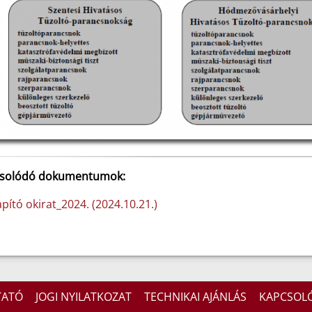
solódó dokumentumok:
pító okirat_2024. (2024.10.21.)
TATÓ
JOGI NYILATKOZAT
TECHNIKAI AJÁNLÁS
KAPCSOL