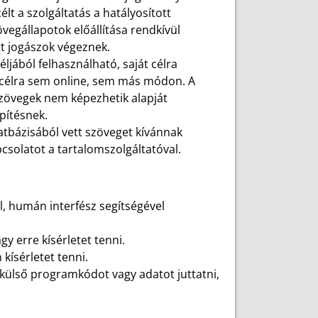
lt a szolgáltatás a hatályosított
övegállapotok előállítása rendkívül
tt jogászok végeznek.
jából felhasználható, saját célra
 célra sem online, sem más módon. A
zövegek nem képezhetik alapját
pítésnek.
tbázisából vett szöveget kívánnak
apcsolatot a tartalomszolgáltatóval.
l, humán interfész segítségével
y erre kísérletet tenni.
kísérletet tenni.
külső programkódot vagy adatot juttatni,