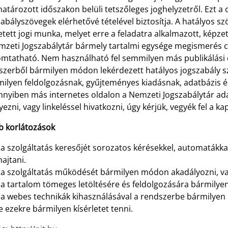
tározott időszakon belüli tetszőleges joghelyzetről. Ezt a cé
abályszövegek elérhetővé tételével biztosítja. A hatályos sz
tett jogi munka, melyet erre a feladatra alkalmazott, képze
zeti Jogszabálytár bármely tartalmi egysége megismerés cél
omtatható. Nem használható fel semmilyen más publikálási
szerből bármilyen módon lekérdezett hatályos jogszabály s
ilyen feldolgozásnak, gyűjteményes kiadásnak, adatbázis é
nyiben más internetes oldalon a Nemzeti Jogszabálytár ada
yezni, vagy linkeléssel hivatkozni, úgy kérjük, vegyék fel a k
b korlátozások
 a szolgáltatás keresőjét sorozatos kérésekkel, automatákka
ajtani.
 a szolgáltatás működését bármilyen módon akadályozni, vag
 a tartalom tömeges letöltésére és feldolgozására bármilyen 
s a webes technikák kihasználásával a rendszerbe bármilyen 
ve ezekre bármilyen kísérletet tenni.