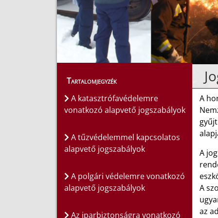
Jo
Tartalomjegyzék
A katasztrófavédelemre
A hon
vonatkozó alapvető jogszabályok
Nemz
gyűj
alapj
A tűzvédelemmel kapcsolatos
alapvető jogszabályok
A jo
rende
A polgári védelemre vonatkozó
eszkö
alapvető jogszabályok
A szo
ugya
az ad
Az iparbiztonságra vonatkozó