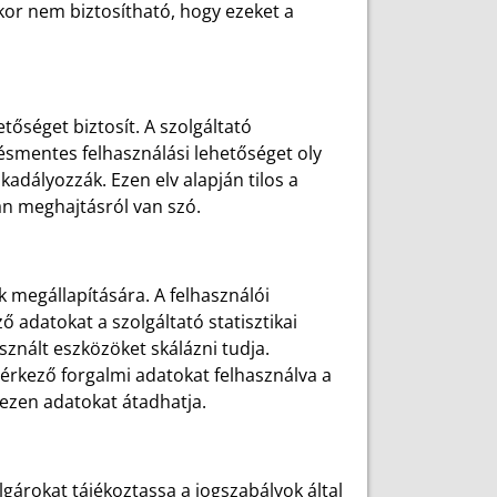
kor nem biztosítható, hogy ezeket a
őséget biztosít. A szolgáltató
tésmentes felhasználási lehetőséget oly
adályozzák. Ezen elv alapján tilos a
án meghajtásról van szó.
k megállapítására. A felhasználói
adatokat a szolgáltató statisztikai
sznált eszközöket skálázni tudja.
eérkező forgalmi adatokat felhasználva a
e ezen adatokat átadhatja.
lgárokat tájékoztassa a jogszabályok által