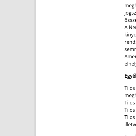
megha
jogsz
össze
A Nem
kiny
rend
semm
Amen
elhel
Egyé
Tilos
megh
Tilos
Tilos
Tilo
illet