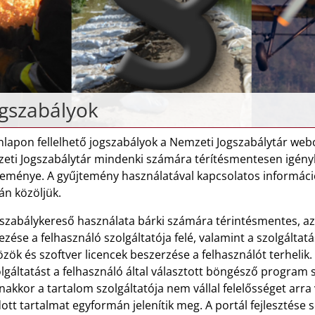
gszabályok
lapon fellelhető jogszabályok a Nemzeti Jogszabálytár webol
eti Jogszabálytár mindenki számára térítésmentesen igényb
teménye. A gyűjtemény használatával kapcsolatos informáci
án közöljük.
gszabálykereső használata bárki számára térintésmentes, az
zése a felhasználó szolgáltatója felé, valamint a szolgálta
zök és szoftver licencek beszerzése a felhasználót terhelik.
lgáltatást a felhasználó által választott böngésző program 
nakkor a tartalom szolgáltatója nem vállal felelősséget ar
ott tartalmat egyformán jelenítik meg. A portál fejlesztése