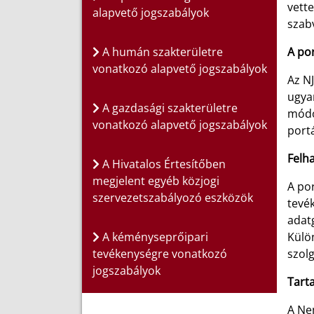
vett
alapvető jogszabályok
szab
A humán szakterületre
A po
vonatkozó alapvető jogszabályok
Az NJ
ugyan
A gazdasági szakterületre
módon
vonatkozó alapvető jogszabályok
portá
Felh
A Hivatalos Értesítőben
megjelent egyéb közjogi
A por
szervezetszabályozó eszközök
tevé
adatg
A kéményseprőipari
Külön
tevékenységre vonatkozó
szolg
jogszabályok
Tart
A Nem