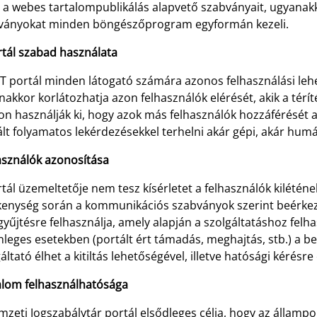
e a webes tartalompublikálás alapvető szabványait, ugyanak
ványokat minden böngészőprogram egyformán kezeli.
rtál szabad használata
T portál minden látogató számára azonos felhasználási lehet
akkor korlátozhatja azon felhasználók elérését, akik a térí
 használják ki, hogy azok más felhasználók hozzáférését ak
lt folyamatos lekérdezésekkel terhelni akár gépi, akár hum
asználók azonosítása
tál üzemeltetője nem tesz kísérletet a felhasználók kiléténe
kenység során a kommunikációs szabványok szerint beérkező 
yűjtésre felhasználja, amely alapján a szolgáltatáshoz felha
leges esetekben (portált ért támadás, meghajtás, stb.) a b
áltató élhet a kitiltás lehetőségével, illetve hatósági kérésr
alom felhasználhatósága
zeti Jogszabálytár portál elsődleges célja, hogy az állampo