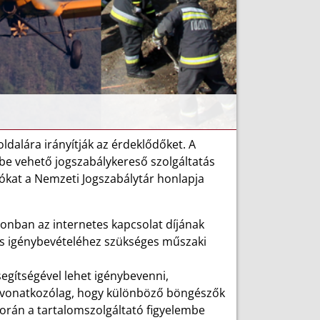
dalára irányítják az érdeklődőket. A
e vehető jogszabálykereső szolgáltatás
ókat a Nemzeti Jogszabálytár honlapja
onban az internetes kapcsolat díjának
tás igénybevételéhez szükséges műszaki
segítségével lehet igénybevenni,
ra vonatkozólag, hogy különböző böngészők
 során a tartalomszolgáltató figyelembe