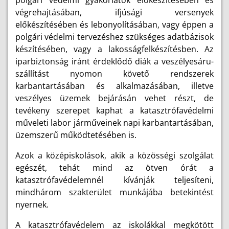
polgári védelmi gyakorlatok előkészítésében és
végrehajtásában, ifjúsági versenyek
előkészítésében és lebonyolításában, vagy éppen a
polgári védelmi tervezéshez szükséges adatbázisok
készítésében, vagy a lakosságfelkészítésben. Az
iparbiztonság iránt érdeklődő diák a veszélyesáru-
szállítást nyomon követő rendszerek
karbantartásában és alkalmazásában, illetve
veszélyes üzemek bejárásán vehet részt, de
tevékeny szerepet kaphat a katasztrófavédelmi
műveleti labor járműveinek napi karbantartásában,
üzemszerű működtetésében is.
Azok a középiskolások, akik a közösségi szolgálat
egészét, tehát mind az ötven órát a
katasztrófavédelemnél kívánják teljesíteni,
mindhárom szakterület munkájába betekintést
nyernek.
A katasztrófavédelem az iskolákkal megkötött