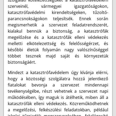
szolgálati kötelezettségüket a katasztrófavédelem
szerveinél, vármegyei igazgatóságokon,
katasztrófavédelmi kirendeltségeken, tűzoltó-
parancsnokságokon teljesítsék. Ennek során
megismerhetik a szervezet feladatrendszerét,
kialakul bennük a biztonság, a katasztrófák
megelőzése és a katasztrófák elleni védekezés
melletti elkötelezettség és felelősségérzet, és
későbbi életük folyamán nagy valószínűséggel
többet tesznek majd saját és környezetük
biztonságáért.
Mindezt a katasztrófavédelem úgy kívánja elérni,
hogy a közösségi szolgálatra hozzá jelentkező
fiatalokat bevonja a szervezet mindennapi
tevékenységébe, részt vehetnek a szervezet napi
működésében, így maguk is átélhetik, miben áll a
katasztrófák elleni védekezés. Közreműködhetnek
a megelőzési, felkészülési feladatokban, például