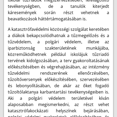
iskolai tűzriadók megszervezésében, felvilágosító
tevékenységben, de a tanulók kiterjedt
káresemények során részt vehetnek a
beavatkozások háttértámogatásában is.
A katasztrófavédelmi közösségi szolgálat keretében
a diákok bekapcsolódhatnak a tűzmegelőzés és a
tűzvédelem, a polgári védelem, illetve az
iparbiztonság szakterületének munkájába,
közreműködhetnek például iskolájuk tűzriadó
tervének kidolgozásában, a terv gyakoroltatásának
előkészítésében és végrehajtásában, az intézmény
tűzvédelmi rendszerének ellenőrzésében,
tűzoltóversenyek előkészítésében, szervezésében
és lebonyolításában, de akár az őket fogadó
tűzoltólaktanya karbantartási tevékenységeiben is.
Aki a polgári védelem területével kíván
alaposabban megismerkedni, az részt vehet
katasztrófakockázati helyszínek bejárásában,