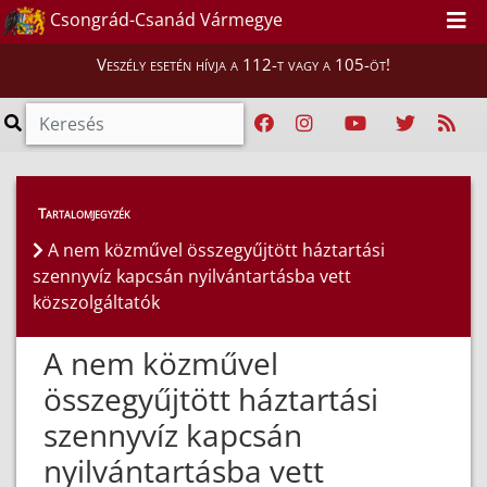
Csongrád-Csanád Vármegye
Veszély esetén hívja a 112-t vagy a 105-öt!
Hatósági ügyek
>
Tartalomjegyzék
A nem közművel összegyűjtött háztartási
A nem közművel összegyűjtött háztartási
szennyvíz kapcsán nyilvántartásba vett
szennyvíz kapcsán nyilvántartásba vett
közszolgáltatók
közszolgáltatók
A nem közművel
összegyűjtött háztartási
szennyvíz kapcsán
nyilvántartásba vett