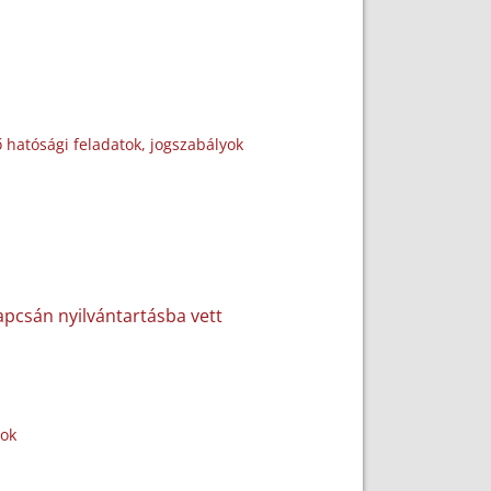
 hatósági feladatok, jogszabályok
apcsán nyilvántartásba vett
yok