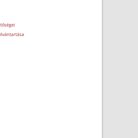
etőségei
ilvántartása