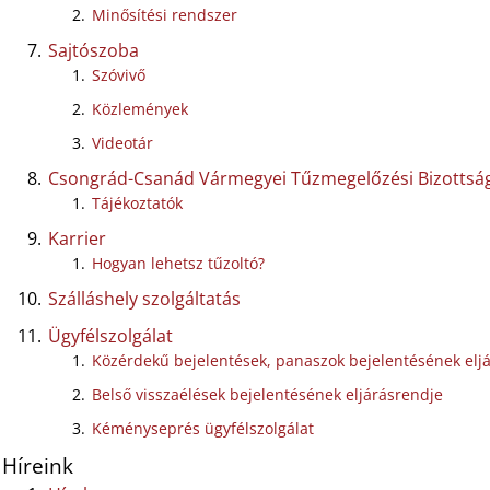
Minősítési rendszer
Sajtószoba
Szóvivő
Közlemények
Videotár
Csongrád-Csanád Vármegyei Tűzmegelőzési Bizottsá
Tájékoztatók
Karrier
Hogyan lehetsz tűzoltó?
Szálláshely szolgáltatás
Ügyfélszolgálat
Közérdekű bejelentések, panaszok bejelentésének elj
Belső visszaélések bejelentésének eljárásrendje
Kéményseprés ügyfélszolgálat
Híreink