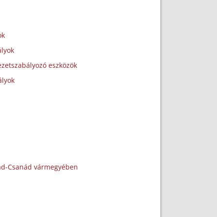
ok
ályok
vezetszabályozó eszközök
ályok
grád-Csanád vármegyében