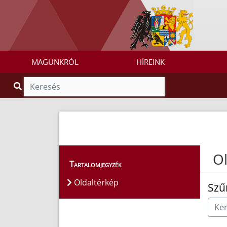
MAGUNKRÓL
HÍREINK
Ol
Tartalomjegyzék
Oldaltérkép
Szű