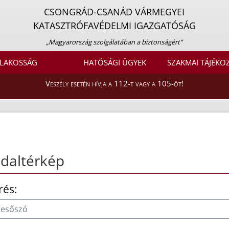
CSONGRÁD-CSANÁD VÁRMEGYEI
KATASZTRÓFAVÉDELMI IGAZGATÓSÁG
„Magyarország szolgálatában a biztonságért”
LAKOSSÁG
HATÓSÁGI ÜGYEK
SZAKMAI TÁJÉKO
Veszély esetén hívja a 112-t vagy a 105-öt!
daltérkép
rés: