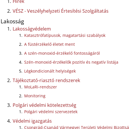
Hírek
VÉSZ - Veszélyhelyzeti Értesítési Szolgáltatás
Lakosság
Lakosságvédelem
Katasztrófatípusok, magatartási szabályok
A füstérzékelő életet ment
A szén-monoxid-érzékelő fontosságáról
Szén-monoxid-érzékelők pozitív és negatív listája
Légkondicionált helyiségek
Tájékoztató-riasztó rendszerek
MoLaRi-rendszer
Monitoring
Polgári védelmi kötelezettség
Polgári védelmi szervezetek
Védelmi igazgatás
Csongrád-Csanád Vármegyei Területi Védelmi Bizotts