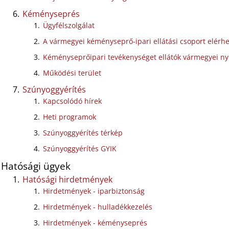
Kéményseprés
Ügyfélszolgálat
A vármegyei kéményseprő-ipari ellátási csoport elérh
Kéményseprőipari tevékenységet ellátók vármegyei ny
Működési terület
Szúnyoggyérítés
Kapcsolódó hírek
Heti programok
Szúnyoggyérítés térkép
Szúnyoggyérítés GYIK
Hatósági ügyek
Hatósági hirdetmények
Hirdetmények - iparbiztonság
Hirdetmények - hulladékkezelés
Hirdetmények - kéményseprés