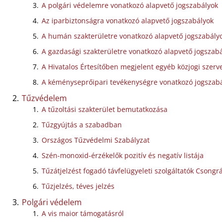
A polgári védelemre vonatkozó alapvető jogszabályok
Az iparbiztonságra vonatkozó alapvető jogszabályok
A humán szakterületre vonatkozó alapvető jogszabály
A gazdasági szakterületre vonatkozó alapvető jogszab
A Hivatalos Értesítőben megjelent egyéb közjogi szer
A kéményseprőipari tevékenységre vonatkozó jogszab
Tűzvédelem
A tűzoltási szakterület bemutatkozása
Tűzgyújtás a szabadban
Országos Tűzvédelmi Szabályzat
Szén-monoxid-érzékelők pozitív és negatív listája
Tűzátjelzést fogadó távfelügyeleti szolgáltatók Cson
Tűzjelzés, téves jelzés
Polgári védelem
A vis maior támogatásról