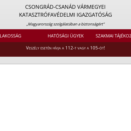
CSONGRÁD-CSANÁD VÁRMEGYEI
KATASZTRÓFAVÉDELMI IGAZGATÓSÁG
„Magyarország szolgálatában a biztonságért”
LAKOSSÁG
HATÓSÁGI ÜGYEK
SZAKMAI TÁJÉKO
Veszély esetén hívja a 112-t vagy a 105-öt!