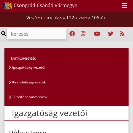
Csongrád-Csanád Vármegye
Veszély esetén hívja a 112-t vagy a 105-öt!
Magunkról
>
Az igazgatóság vezetői
>
Tartalomjegyzék
Igazgatóság vezetői
Igazgatóság vezetői
Kirendeltségvezetők
Tűzoltóparancsnokok
Igazgatóság vezetői
Rókus Imre