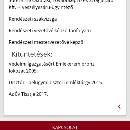
Soter-Line Oktatási, Továbbképző és Szolgáltató
Kft. - veszélyesáru-ügyintéző
Rendészeti szakvizsga
Rendészeti vezetővé képző tanfolyam
Rendészeti mestervezetővé képző
Kitüntetések:
Védelmi Igazgatásért Emlékérem bronz
fokozat 2005.
Dísztőr - belügyminiszteri emléktárgy 2015.
Az Év Tisztje 2017.
KAPCSOLAT