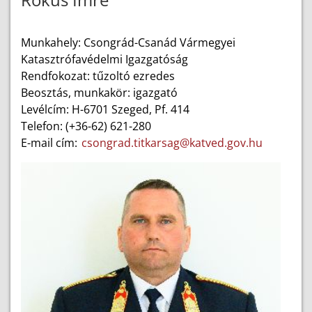
Munkahely: Csongrád-Csanád Vármegyei
Katasztrófavédelmi Igazgatóság
Rendfokozat: tűzoltó ezredes
Beosztás, munkakör: igazgató
Levélcím: H-6701 Szeged, Pf. 414
Telefon: (+36-62) 621-280
E-mail cím:
csongrad.titkarsag@katved.gov.hu