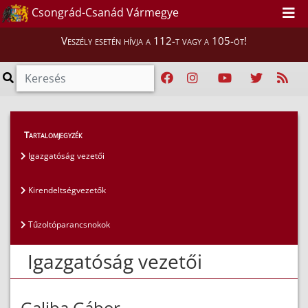
Csongrád-Csanád Vármegye
Veszély esetén hívja a 112-t vagy a 105-öt!
Magunkról
>
Az igazgatóság vezetői
>
Tartalomjegyzék
Igazgatóság vezetői
Igazgatóság vezetői
Kirendeltségvezetők
Tűzoltóparancsnokok
Igazgatóság vezetői
Galiba Gábor