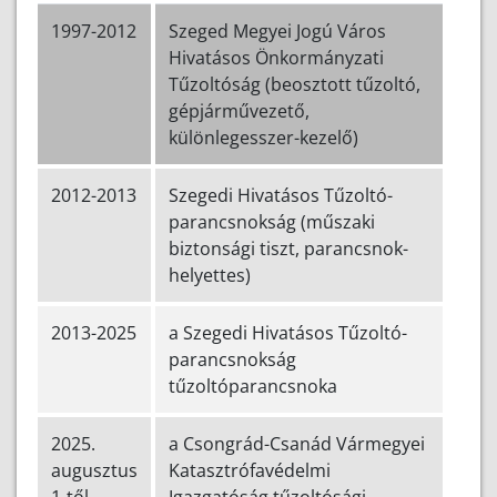
1997-2012
S
zeged Megyei Jogú Város
Hivatásos Önkormá
nyzati
Tűzoltóság (beosztott tűzoltó,
gépjárművezető,
különlegesszer-kezelő)
2012-2013
Szegedi Hivatásos Tűzoltó-
parancsnokság (műszaki
biztonsági tiszt, parancsnok-
helyettes)
2013-2025
a Szegedi Hivatásos Tűzoltó-
parancsnokság
tűzoltóparancsnoka
2025.
a Csongrád-Csanád Vármegyei
augusztus
Katasztrófavédelmi