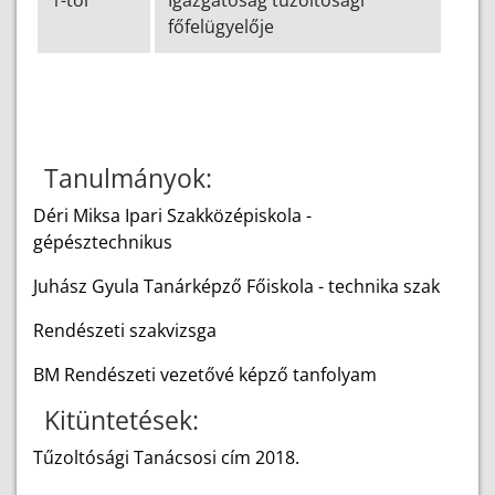
1-től
Igazgatóság tűzoltósági
főfelügyelője
Tanulmányok:
Déri Miksa Ipari Szakközépiskola -
gépésztechnikus
Juhász Gyula Tanárképző Főiskola - technika szak
Rendészeti szakvizsga
BM Rendészeti vezetővé képző tanfolyam
Kitüntetések:
Tűzoltósági Tanácsosi cím 2018.