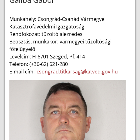
Munkahely: Csongrád-Csanád Vármegyei
Katasztrófavédelmi Igazgatóság
Rendfokozat: tűzoltó alezredes
Beosztás, munkakör: vármegyei tűzoltósági
főfelügyelő
Levélcím: H-6701 Szeged, Pf. 414
Telefon: (+36-62) 621-280
E-mail cím:
csongrad.titkarsag@katved.gov.hu