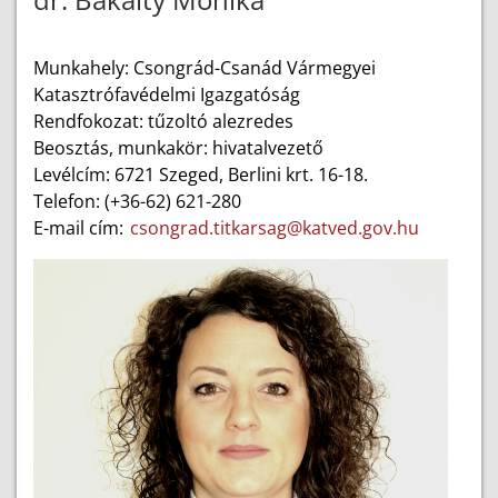
Munkahely: Csongrád-Csanád Vármegyei
Katasztrófavédelmi Igazgatóság
Rendfokozat: tűzoltó alezredes
Beosztás, munkakör: hivatalvezető
Levélcím: 6721 Szeged, Berlini krt. 16-18.
Telefon: (+36-62) 621-280
E-mail cím:
csongrad.titkarsag@katved.gov.hu