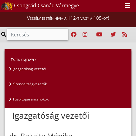
Csongrád-Csanád Vármegye
Veszély esetén hívja a 112-t vagy a 105-öt!
Magunkról
>
Az igazgatóság vezetői
>
Tartalomjegyzék
Igazgatóság vezetői
Igazgatóság vezetői
Kirendeltségvezetők
Tűzoltóparancsnokok
Igazgatóság vezetői
dr. Bakaity Mónika