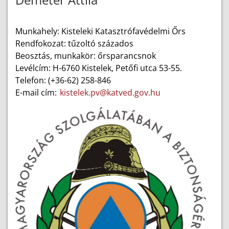
Munkahely: Kisteleki Katasztrófavédelmi Őrs
Rendfokozat: tűzoltó százados
Beosztás, munkakör: őrsparancsnok
Levélcím: H-6760 Kistelek, Petőfi utca 53-55.
Telefon: (+36-62) 258-846
E-mail cím:
kistelek.pv@katved.gov.hu