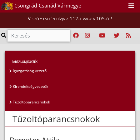
Csongrád-Csanád Vármegye
Veszély esetén hívja a 112-t vagy a 105-öt!
Magunkról
>
Az igazgatóság vezetői
>
Tartalomjegyzék
Tűzoltóparancsnokok
Igazgatóság vezetői
Kirendeltségvezetők
Tűzoltóparancsnokok
Tűzoltóparancsnokok
Demeter Attila