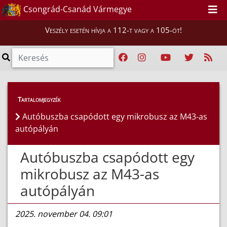
Csongrád-Csanád Vármegye
Veszély esetén hívja a 112-t vagy a 105-öt!
Híreink
>
Hírek
Tartalomjegyzék
Autóbuszba csapódott egy mikrobusz az M43-as
autópályán
Autóbuszba csapódott egy
mikrobusz az M43-as
autópályán
2025. november 04. 09:01