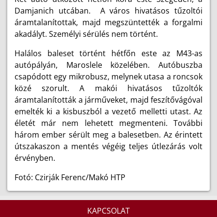
Damjanich utcában. A város hivatásos tűzoltói
áramtalanítottak, majd megszüntették a forgalmi
akadályt. Személyi sérülés nem történt.
Halálos baleset történt hétfőn este az M43-as
autópályán, Maroslele közelében. Autóbuszba
csapódott egy mikrobusz, melynek utasa a roncsok
közé szorult. A makói hivatásos tűzoltók
áramtalanították a járműveket, majd feszítővágóval
emelték ki a kisbuszból a vezető melletti utast. Az
életét már nem lehetett megmenteni. További
három ember sérült meg a balesetben. Az érintett
útszakaszon a mentés végéig teljes útlezárás volt
érvényben.
Fotó: Czirják Ferenc/Makó HTP
KAPCSOLAT