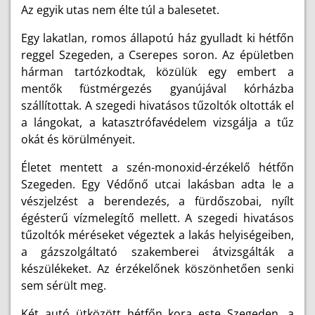
Az egyik utas nem élte túl a balesetet.
Egy lakatlan, romos állapotú ház gyulladt ki hétfőn
reggel Szegeden, a Cserepes soron. Az épületben
hárman tartózkodtak, közülük egy embert a
mentők füstmérgezés gyanújával kórházba
szállítottak. A szegedi hivatásos tűzoltók oltották el
a lángokat, a katasztrófavédelem vizsgálja a tűz
okát és körülményeit.
Életet mentett a szén-monoxid-érzékelő hétfőn
Szegeden. Egy Védőnő utcai lakásban adta le a
vészjelzést a berendezés, a fürdőszobai, nyílt
égésterű vízmelegítő mellett. A szegedi hivatásos
tűzoltók méréseket végeztek a lakás helyiségeiben,
a gázszolgáltató szakemberei átvizsgálták a
készülékeket. Az érzékelőnek köszönhetően senki
sem sérült meg.
Két autó ütközött hétfőn kora este Szegeden, a