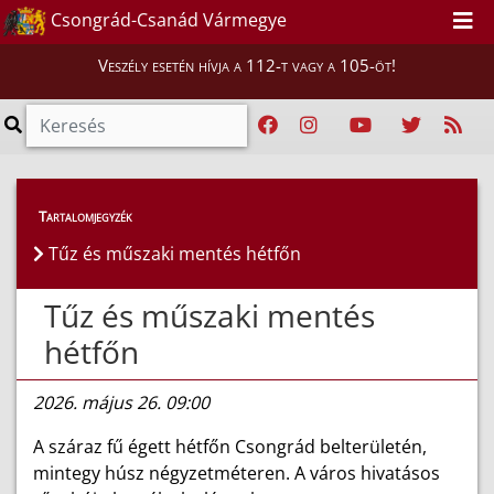
Csongrád-Csanád Vármegye
Veszély esetén hívja a 112-t vagy a 105-öt!
Híreink
>
Hírek
Tartalomjegyzék
Tűz és műszaki mentés hétfőn
Tűz és műszaki mentés
hétfőn
2026. május 26. 09:00
A száraz fű égett hétfőn Csongrád belterületén,
mintegy húsz négyzetméteren. A város hivatásos