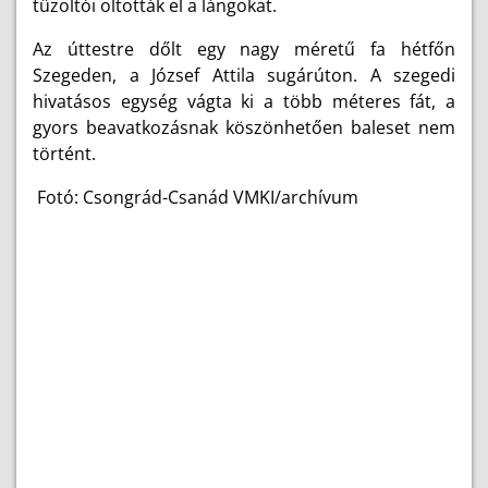
tűzoltói oltották el a lángokat.
Az úttestre dőlt egy nagy méretű fa hétfőn
Szegeden, a József Attila sugárúton. A szegedi
hivatásos egység vágta ki a több méteres fát, a
gyors beavatkozásnak köszönhetően baleset nem
történt.
Fotó: Csongrád-Csanád VMKI/archívum