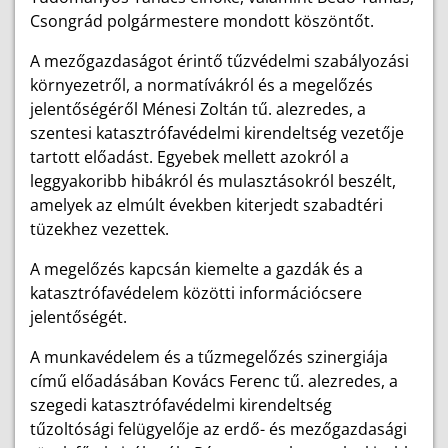
Csongrád polgármestere mondott köszöntőt.
A mezőgazdaságot érintő tűzvédelmi szabályozási
környezetről, a normatívákról és a megelőzés
jelentőségéről Ménesi Zoltán tű. alezredes, a
szentesi katasztrófavédelmi kirendeltség vezetője
tartott előadást. Egyebek mellett azokról a
leggyakoribb hibákról és mulasztásokról beszélt,
amelyek az elmúlt években kiterjedt szabadtéri
tüzekhez vezettek.
A megelőzés kapcsán kiemelte a gazdák és a
katasztrófavédelem közötti információcsere
jelentőségét.
A munkavédelem és a tűzmegelőzés szinergiája
című előadásában Kovács Ferenc tű. alezredes, a
szegedi katasztrófavédelmi kirendeltség
tűzoltósági felügyelője az erdő- és mezőgazdasági