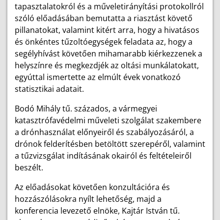
tapasztalatokról és a műveletirányítási protokollról
szóló előadásában bemutatta a riasztást követő
pillanatokat, valamint kitért arra, hogy a hivatásos
és önkéntes tűzoltóegységek feladata az, hogy a
segélyhívást követően mihamarabb kiérkezzenek a
helyszínre és megkezdjék az oltási munkálatokatt,
egyúttal ismertette az elmúlt évek vonatkozó
statisztikai adatait.
Bodó Mihály tű. százados, a vármegyei
katasztrófavédelmi műveleti szolgálat szakembere
a drónhasználat előnyeiről és szabályozásáról, a
drónok felderítésben betöltött szerepéről, valamint
a tűzvizsgálat indításának okairól és feltételeiről
beszélt.
Az előadásokat követően konzultációra és
hozzászólásokra nyílt lehetőség, majd a
konferencia levezető elnöke, Kajtár István tű.