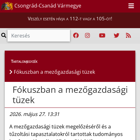
Csongrád-Csanád Vármegye
Veszély esetén hívja a 112-t vagy a 105-öt!
Híreink
>
Hírek
Tartalomjegyzék
Fókuszban a mezőgazdasági tüzek
Fókuszban a mezőgazdasági
tüzek
2026. május 27. 13:31
A mezőgazdasági tüzek megelőzéséről és a
tűzoltási tapasztalatokról tartottak tudományos