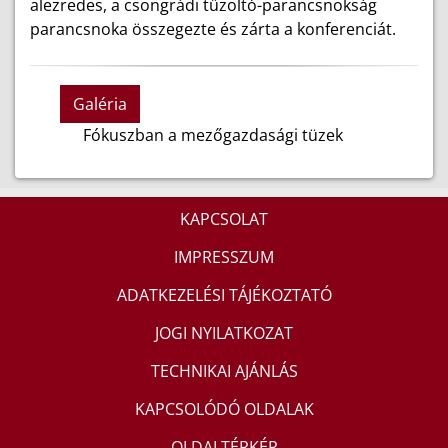
alezredes, a csongrádi tűzoltó-parancsnokság
parancsnoka összegezte és zárta a konferenciát.
Galéria
Fókuszban a mezőgazdasági tüzek
KAPCSOLAT
IMPRESSZUM
ADATKEZELÉSI TÁJÉKOZTATÓ
JOGI NYILATKOZAT
TECHNIKAI AJÁNLÁS
KAPCSOLÓDÓ OLDALAK
OLDALTÉRKÉP