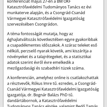
konferenciát május 27-én a BM OKF
Katasztrófavédelmi Tudományos Tanács ez évi
munkaterve alapján, és a Csongrád-Csanád
Vármegyei Katasztrófavédelmi Igazgatóság
szervezésében Csongrádon.
A téma fontosságát mutatja, hogy az
éghajlatváltozás következtében egyre gyakoribbak
a csapadékmentes időszakok. A száraz teleket eső
nélküli, perzselő nyarak követik, ami kiszárítja a
növényeket és a talajrétegeket, és a statisztikai
adatok szerint évről évre emelkedik a
mezőgazdasági és szabadtéri tüzek száma.
A konferencián, amelyhez online is csatlakozhattak
a résztvevők, Rókus Imre tű. ezredes, a Csongrád-
Csanád Vármegyei Katasztrófavédelmi Igazgatóság
igazgatója, dr. Bognár Balázs PhD tű.
dandártábornok, a Katasztrófavédelmi
Tudományos Tanács elnöke, valamint Bedő Tamás,