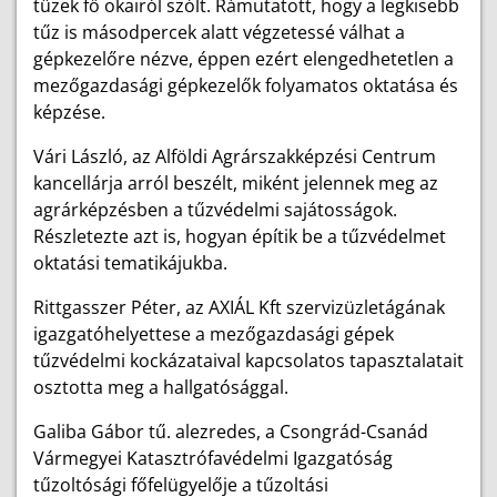
tüzek fő okairól szólt. Rámutatott, hogy a legkisebb
tűz is másodpercek alatt végzetessé válhat a
gépkezelőre nézve, éppen ezért elengedhetetlen a
mezőgazdasági gépkezelők folyamatos oktatása és
képzése.
Vári László, az Alföldi Agrárszakképzési Centrum
kancellárja arról beszélt, miként jelennek meg az
agrárképzésben a tűzvédelmi sajátosságok.
Részletezte azt is, hogyan építik be a tűzvédelmet
oktatási tematikájukba.
Rittgasszer Péter, az AXIÁL Kft szervizüzletágának
igazgatóhelyettese a mezőgazdasági gépek
tűzvédelmi kockázataival kapcsolatos tapasztalatait
osztotta meg a hallgatósággal.
Galiba Gábor tű. alezredes, a Csongrád-Csanád
Vármegyei Katasztrófavédelmi Igazgatóság
tűzoltósági főfelügyelője a tűzoltási