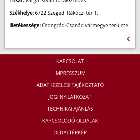
Titkár:
Varga István tű. alezredes
Székhelye:
6722
Szeged, Rákóczi tér 1.
Illetékessége:
Csongrád-Csanád vármegye területe
KAPCSOLAT
IMPRESSZUM
ADATKEZELÉSI TÁJÉKOZTATÓ
JOGI NYILATKOZAT
TECHNIKAI AJÁNLÁS
KAPCSOLÓDÓ OLDALAK
OLDALTÉRKÉP