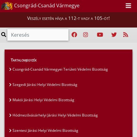
Csongrád-Csanád Vármegye
Veszély esetén hívja a 112-t vagy a 105-öt!
Lakosság
>
Védelmi igazgatás
>
Tartalomjegyzék
Csongrád-Csanád Vármegyei Területi Védelmi
Csongrád-Csanád Vármegyei Területi Védelmi Bizottság
Bizottság
Szegedi Járási Helyi Védelmi Bizottság
Makói Járási Helyi Védelmi Bizottság
Hódmezővásárhelyi Járási Helyi Védelmi Bizottság
Szentesi Járási Helyi Védelmi Bizottság