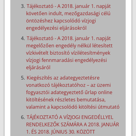
Tájékoztató - A 2018. január 1. napját
követően indult, mezőgazdasági célú
öntözéshez kapcsolódó vízjogi
engedélyezési eljárásokról
Tájékoztató - A 2018. január 1. napját
megelőzően engedély nélkül létesített
vízkivételt biztosító vízilétesítmények
vízjogi fennmaradási engedélyezési
eljárásáról
Kiegészítés az adategyeztetésre
vonatkozó tájékoztatóhoz – az üzemi
fogyasztói adategyeztető űrlap online
kitöltésének részletes bemutatása,
valamint a kapcsolódó kitöltési útmutató
TÁJÉKOZTATÓ A VÍZJOGI ENGEDÉLLYEL
RENDELKEZŐK SZÁMÁRA A 2018. JANUÁR
1. ÉS 2018. JÚNIUS 30. KÖZÖTT