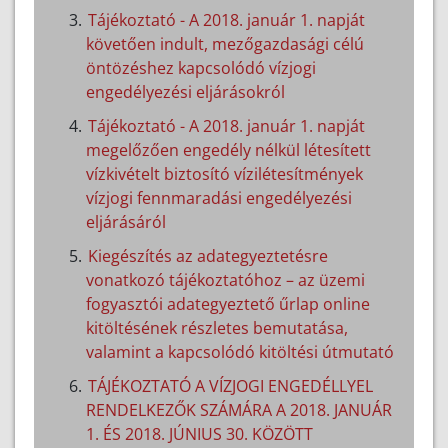
Tájékoztató - A 2018. január 1. napját
követően indult, mezőgazdasági célú
öntözéshez kapcsolódó vízjogi
engedélyezési eljárásokról
Tájékoztató - A 2018. január 1. napját
megelőzően engedély nélkül létesített
vízkivételt biztosító vízilétesítmények
vízjogi fennmaradási engedélyezési
eljárásáról
Kiegészítés az adategyeztetésre
vonatkozó tájékoztatóhoz – az üzemi
fogyasztói adategyeztető űrlap online
kitöltésének részletes bemutatása,
valamint a kapcsolódó kitöltési útmutató
TÁJÉKOZTATÓ A VÍZJOGI ENGEDÉLLYEL
RENDELKEZŐK SZÁMÁRA A 2018. JANUÁR
1. ÉS 2018. JÚNIUS 30. KÖZÖTT