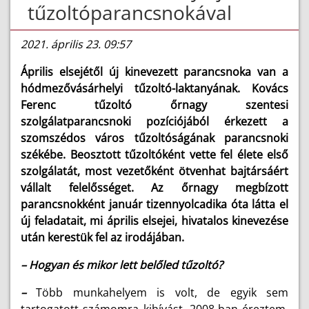
tűzoltóparancsnokával
2021. április 23. 09:57
Április elsejétől új kinevezett parancsnoka van a
hódmezővásárhelyi tűzoltó-laktanyának. Kovács
Ferenc tűzoltó őrnagy szentesi
szolgálatparancsnoki pozíciójából érkezett a
szomszédos város tűzoltóságának parancsnoki
székébe. Beosztott tűzoltóként vette fel élete első
szolgálatát, most vezetőként ötvenhat bajtársáért
vállalt felelősséget. Az őrnagy megbízott
parancsnokként január tizennyolcadika óta látta el
új feladatait, mi április elsejei, hivatalos kinevezése
után kerestük fel az irodájában.
– Hogyan és mikor lett belőled tűzoltó?
–
Több munkahelyem is volt, de egyik sem