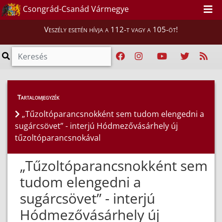
Csongrád-Csanád Vármegye
Veszély esetén hívja a 112-t vagy a 105-öt!
Híreink
>
Hírek
Tartalomjegyzék
„Tűzoltóparancsnokként sem tudom elengedni a
sugárcsövet” - interjú Hódmezővásárhely új
tűzoltóparancsnokával
„Tűzoltóparancsnokként sem
tudom elengedni a
sugárcsövet” - interjú
Hódmezővásárhely új