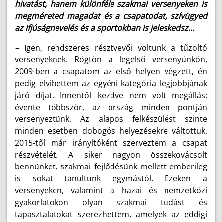
hivatást, hanem különféle szakmai versenyeken is
megméreted magadat és a csapatodat, szívügyed
az ifjúságnevelés és a sportokban is jeleskedsz…
–
Igen, rendszeres résztvevői voltunk a tűzoltó
versenyeknek. Rögtön a legelső versenyünkön,
2009-ben a csapatom az első helyen végzett, én
pedig elvihettem az egyéni kategória legjobbjának
járó díjat. Innentől kezdve nem volt megállás:
évente többször, az ország minden pontján
versenyeztünk. Az alapos felkészülést szinte
minden esetben dobogós helyezésekre váltottuk.
2015-től már irányítóként szerveztem a csapat
részvételét. A siker nagyon összekovácsolt
bennünket, szakmai fejlődésünk mellett emberileg
is sokat tanultunk egymástól. Ezeken a
versenyeken, valamint a hazai és nemzetközi
gyakorlatokon olyan szakmai tudást és
tapasztalatokat szerezhettem, amelyek az eddigi