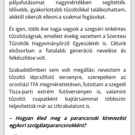
pályafutásomat nagymértékben segítették.
Idősebb, gyakorlottabb tűzoltókkal találkozhattam,
akiktől sikerült ellesni a szakmai fogásokat.
És igen, több éve tagja vagyok a szegvári önkéntes
tűzoltóságnak, emellett évekig vezettem a Szentesi
Tűzoltók Hagyományőrző Egyesületét is. Célunk
elsősorban a fiatalabb generáció nevelése és
felkészítése volt.
Szabadidőmben sem volt megállás: neveztem a
tűzoltó lépcsőfutó versenyre, szerepeltem az
orosházi TFA megmérettetésen, futottam a szegedi
Tisza-parti extrém futóversenyen is, valamint
tűzoltó csapatként bajtársaimmal többször
teljesítettük már az Ultrabalatont is.
– Hogyan éled meg a parancsnoki kinevezést
egykori szolgálatparancsnokként?