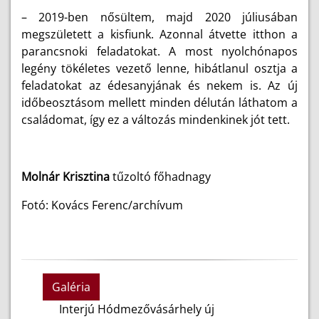
–
2019-ben nősültem, majd 2020 júliusában
megszületett a kisfiunk. Azonnal átvette itthon a
parancsnoki feladatokat. A most nyolchónapos
legény tökéletes vezető lenne, hibátlanul osztja a
feladatokat az édesanyjának és nekem is. Az új
időbeosztásom mellett minden délután láthatom a
családomat, így ez a változás mindenkinek jót tett.
Molnár Krisztina
tűzoltó főhadnagy
Fotó: Kovács Ferenc/archívum
Galéria
Interjú Hódmezővásárhely új