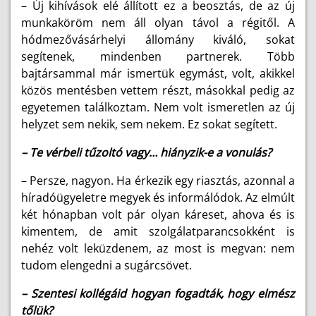
–
Új kihívások elé állított ez a beosztás, de az új
munkaköröm nem áll olyan távol a régitől. A
hódmezővásárhelyi állomány kiváló, sokat
segítenek, mindenben partnerek. Több
bajtársammal már ismertük egymást, volt, akikkel
közös mentésben vettem részt, másokkal pedig az
egyetemen találkoztam. Nem volt ismeretlen az új
helyzet sem nekik, sem nekem. Ez sokat segített.
– Te vérbeli tűzoltó vagy… hiányzik-e a vonulás?
–
Persze, nagyon. Ha érkezik egy riasztás, azonnal a
híradóügyeletre megyek és informálódok. Az elmúlt
két hónapban volt pár olyan káreset, ahova és is
kimentem, de amit szolgálatparancsokként is
nehéz volt leküzdenem, az most is megvan: nem
tudom elengedni a sugárcsövet.
– Szentesi kollégáid hogyan fogadták, hogy elmész
tőlük?