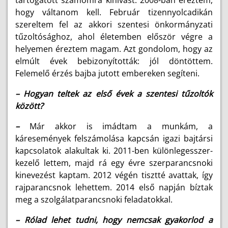
tartogatott számomra kihívást. 2008-ban éreztem,
hogy váltanom kell. Február tizennyolcadikán
szereltem fel az akkori szentesi önkormányzati
tűzoltósághoz, ahol életemben először végre a
helyemen éreztem magam. Azt gondolom, hogy az
elmúlt évek bebizonyították: jól döntöttem.
Felemelő érzés bajba jutott embereken segíteni.
– Hogyan teltek az első évek a szentesi tűzoltók
között?
–
Már akkor is imádtam a munkám, a
káresemények felszámolása kapcsán igazi bajtársi
kapcsolatok alakultak ki. 2011-ben különlegesszer-
kezelő lettem, majd rá egy évre szerparancsnoki
kinevezést kaptam. 2012 végén tisztté avattak, így
rajparancsnok lehettem. 2014 első napján bíztak
meg a szolgálatparancsnoki feladatokkal.
– Rólad lehet tudni, hogy nemcsak gyakorlod a