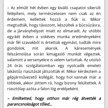
–
Az elmúlt hét évben egy kiváló csapatot sikerült
felépíteni, mely természetesen nem csak az én
érdemem, kellettek hozzá a fiúk is. Mikor
megtudták, hogy távozom, készültek a búcsúzásra,
de a járványhelyzet miatt ez elmaradt. Az utóbbi
egy-két évben a sokéves munka eredményeként
már fél szavakból is értettük egymást, tudták mire
gondolok, mit akarok. A káresemények
felszámolása során kimagasló munkát végeztek,
valamint a versenyekre is velem tartottak. Az utolsó
24 órás szolgálatomban egy nyolcadik emeleti
lakástűz riasztását játszották el. Mikor kérdeztem a
gépjárművezető kollégát, hogy hol vannak már a
többiek, akkor jöttem rá, hogy bizony felültettek. A
riasztólap azóta a falon lóg ereklyeként.
– Említetted, hogy otthon már rég átvették a
parancsnokságot tőled…