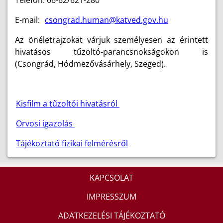
Telefon: 06-62/621-280
E-mail:
csongrad.human@katved.gov.hu
Az önéletrajzokat várjuk személyesen az érintett
hivatásos tűzoltó-parancsnokságokon is
(Csongrád, Hódmezővásárhely, Szeged).
Kisfilm a tűzoltói hivatásról
Orvosi igazolás
Tájékoztató fizikai felmérésről
KAPCSOLAT
IMPRESSZUM
ADATKEZELÉSI TÁJÉKOZTATÓ