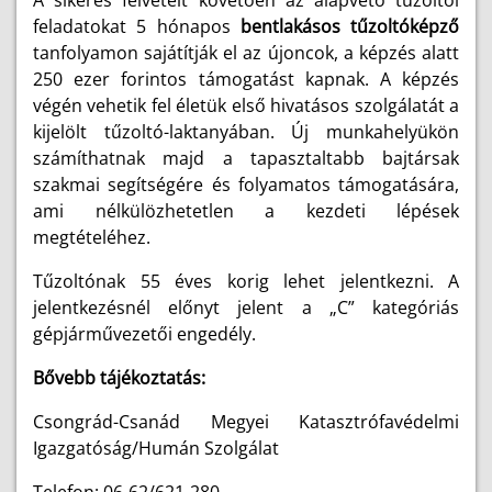
A sikeres felvételt követően az alapvető tűzoltói
feladatokat 5 hónapos
bentlakásos tűzoltóképző
tanfolyamon sajátítják el az újoncok, a képzés alatt
250 ezer forintos támogatást kapnak. A képzés
végén vehetik fel életük első hivatásos szolgálatát a
kijelölt tűzoltó-laktanyában. Új munkahelyükön
számíthatnak majd a tapasztaltabb bajtársak
szakmai segítségére és folyamatos támogatására,
ami nélkülözhetetlen a kezdeti lépések
megtételéhez.
Tűzoltónak 55 éves korig lehet jelentkezni. A
jelentkezésnél előnyt jelent a „C” kategóriás
gépjárművezetői engedély.
Bővebb tájékoztatás:
Csongrád-Csanád Megyei Katasztrófavédelmi
Igazgatóság/Humán Szolgálat