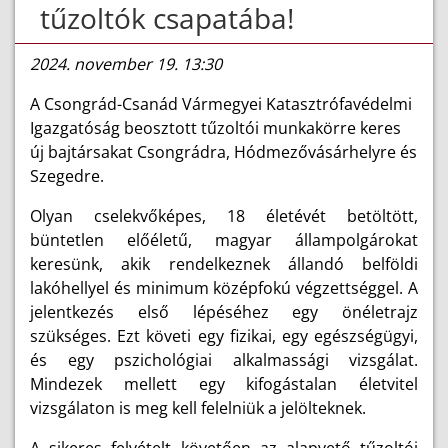
tűzoltók csapatába!
2024. november 19. 13:30
A Csongrád-Csanád Vármegyei Katasztrófavédelmi
Igazgatóság beosztott tűzoltói munkakörre keres
új bajtársakat Csongrádra, Hódmezővásárhelyre és
Szegedre.
Olyan cselekvőképes, 18 életévét betöltött,
büntetlen előéletű, magyar állampolgárokat
keresünk, akik rendelkeznek állandó belföldi
lakóhellyel és minimum középfokú végzettséggel. A
jelentkezés első lépéséhez egy önéletrajz
szükséges. Ezt követi egy fizikai, egy egészségügyi,
és egy pszichológiai alkalmassági vizsgálat.
Mindezek mellett egy kifogástalan életvitel
vizsgálaton is meg kell felelniük a jelölteknek.