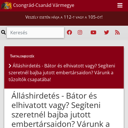
Csongrád-Csanád Vármegye
Veszély esetén hívja a 112-t vagy a 105-öt!
Híreink
>
Hírek
Tartalomjegyzék
Álláshirdetés - Bátor és elhivatott vagy? Segíteni
szeretnél bajba jutott embertársaidon? Várunk a
tűzoltók csapatába!
Álláshirdetés - Bátor és
elhivatott vagy? Segíteni
szeretnél bajba jutott
embertársaidon? Várunk a