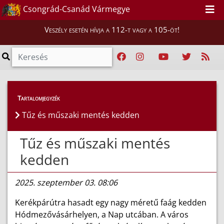
Csongrád-Csanád Vármegye
Veszély esetén hívja a 112-t vagy a 105-öt!
Híreink
>
Hírek
Tartalomjegyzék
Tűz és műszaki mentés kedden
Tűz és műszaki mentés
kedden
2025. szeptember 03. 08:06
Kerékpárútra hasadt egy nagy méretű faág kedden
Hódmezővásárhelyen, a Nap utcában. A város