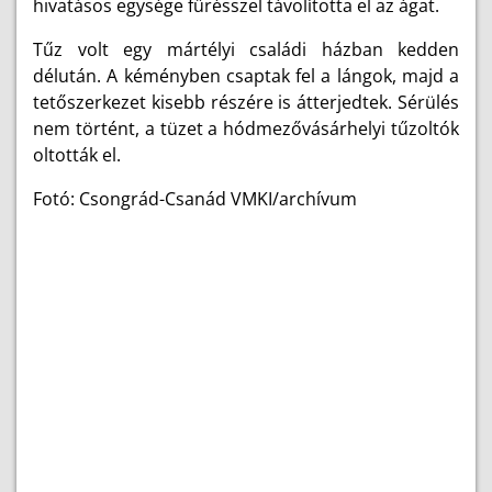
hivatásos egysége fűrésszel távolította el az ágat.
Tűz volt egy mártélyi családi házban kedden
délután. A kéményben csaptak fel a lángok, majd a
tetőszerkezet kisebb részére is átterjedtek. Sérülés
nem történt, a tüzet a hódmezővásárhelyi tűzoltók
oltották el.
Fotó: Csongrád-Csanád VMKI/archívum