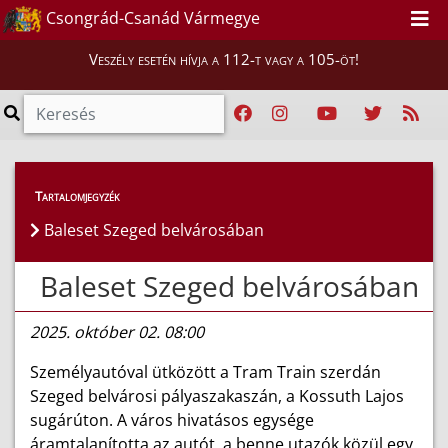
Csongrád-Csanád Vármegye
Veszély esetén hívja a 112-t vagy a 105-öt!
Híreink
>
Hírek
Tartalomjegyzék
Baleset Szeged belvárosában
Baleset Szeged belvárosában
2025. október 02. 08:00
Személyautóval ütközött a Tram Train szerdán
Szeged belvárosi pályaszakaszán, a Kossuth Lajos
sugárúton. A város hivatásos egysége
áramtalanította az autót, a benne utazók közül egy