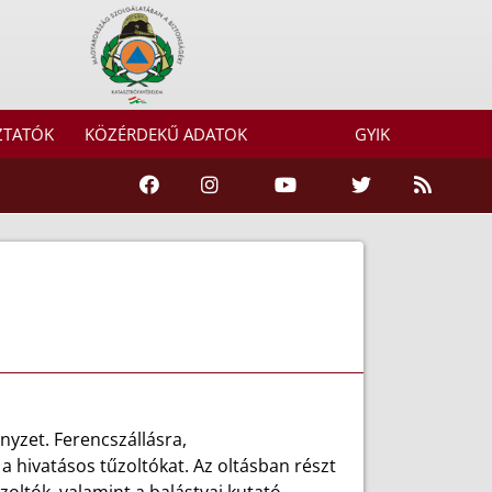
ZTATÓK
KÖZÉRDEKŰ ADATOK
GYIK
yzet. Ferencszállásra,
a hivatásos tűzoltókat. Az oltásban részt