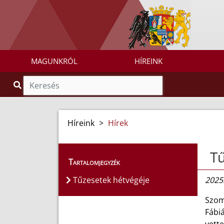
MAGUNKRÓL
HÍREINK
Híreink
>
Hírek
Tű
Tartalomjegyzék
Tűzesetek hétvégéje
2025
Szom
Fábiá