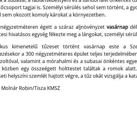
k a subasai, a fábiánsebestyéni és a sándorfalvi önkéntes tű
őcsoport tagjai is. Személyi sérülés sehol sem történt, a 
l sem okozott komoly károkat a környezetben.
 négyzetméteren égett a száraz aljnövényzet
vasárnap
dél
esi hivatásos egység fékezte meg a lángokat, személyi sérü
ikus kimenetelű tűzeset történt vasárnap este a Sz
kezésekor a 300 négyzetméteres épület teljes terjedelmébe
űzoltóval, valamint a mórahalmi és a subasai önkéntes egyes
s közben egy összeégett holttestet találtak a romok alatt
eti helyszíni szemlét hajtott végre, a tűz okát vizsgálja a k
: Molnár Robin/Tisza KMSZ