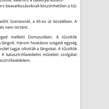
zoltók, valamint a balástyai kutató-
gyors beavatkozásoknak köszönhetően a tűz
előtt Szentesnél, a 45-ös út közelében. A
lés nem történt.
eged melletti Domaszéken. A tűzoltók
n lángolt. Három hivatásos szegedi egység
ület tagjai oltották a lángokat. A tűzoltók
. A katasztrófavédelmi műveleti szolgálat
atasztrófavédelem.