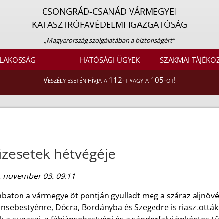
CSONGRÁD-CSANÁD VÁRMEGYEI
KATASZTRÓFAVÉDELMI IGAZGATÓSÁG
„Magyarország szolgálatában a biztonságért”
LAKOSSÁG
HATÓSÁGI ÜGYEK
SZAKMAI TÁJÉKO
Veszély esetén hívja a 112-t vagy a 105-öt!
zesetek hétvégéje
. november 03. 09:11
baton a vármegye öt pontján gyulladt meg a száraz aljnövén
nsebestyénre, Dócra, Bordányba és Szegedre is riasztották 