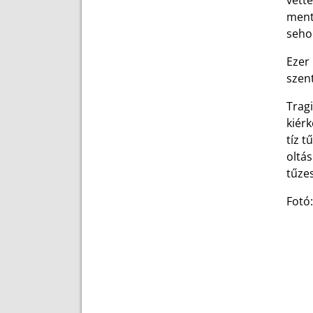
vette
ment
seho
Ezer
szent
Trag
kiér
tíz t
oltá
tűzes
Fotó