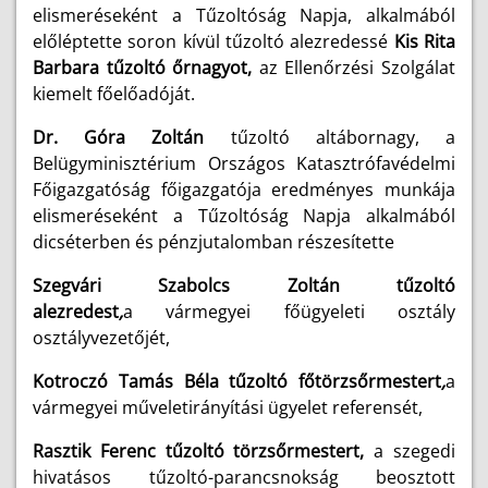
elismeréseként a Tűzoltóság Napja, alkalmából
előléptette soron kívül tűzoltó alezredessé
Kis Rita
Barbara tűzoltó őrnagyot,
az Ellenőrzési Szolgálat
kiemelt főelőadóját.
Dr. Góra Zoltán
tűzoltó altábornagy, a
Belügyminisztérium Országos Katasztrófavédelmi
Főigazgatóság főigazgatója eredményes munkája
elismeréseként a Tűzoltóság Napja alkalmából
dicséterben és pénzjutalomban részesítette
Szegvári Szabolcs Zoltán tűzoltó
alezredest
,
a vármegyei főügyeleti osztály
osztályvezetőjét,
Kotroczó Tamás Béla tűzoltó főtörzsőrmestert
,
a
vármegyei műveletirányítási ügyelet referensét,
Rasztik Ferenc tűzoltó törzsőrmestert,
a szegedi
hivatásos tűzoltó-parancsnokság beosztott