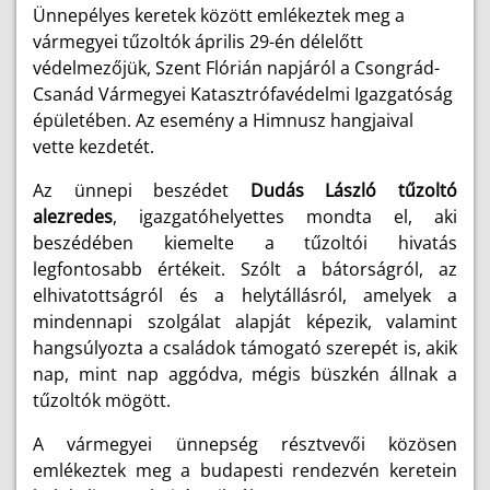
Ünnepélyes keretek között emlékeztek meg a
vármegyei tűzoltók április 29-én délelőtt
védelmezőjük, Szent Flórián napjáról a Csongrád-
Csanád Vármegyei Katasztrófavédelmi Igazgatóság
épületében. Az esemény a Himnusz hangjaival
vette kezdetét.
Az ünnepi beszédet
Dudás László tűzoltó
alezredes
, igazgatóhelyettes mondta el, aki
beszédében kiemelte a tűzoltói hivatás
legfontosabb értékeit. Szólt a bátorságról, az
elhivatottságról és a helytállásról, amelyek a
mindennapi szolgálat alapját képezik, valamint
hangsúlyozta a családok támogató szerepét is, akik
nap, mint nap aggódva, mégis büszkén állnak a
tűzoltók mögött.
A vármegyei ünnepség résztvevői közösen
emlékeztek meg a budapesti rendezvén keretein