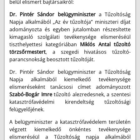
belül elismert bajtársaikról:
Dr. Pintér Sándor belügyminiszter
a Tűzoltóság
Napja alkalmából „Az év tűzoltója” miniszteri díjat
adományozta és egyben jutalomban részesítette
kimagasló szolgálati tevékenysége elismeréséül
tiszthelyettesi kategóriában
Miklós Antal tűzoltó
törzsőrmestert
, a szegedi hivatásos tűzoltó-
parancsnokság beosztott tűzoltóját.
Dr. Pintér Sándor belügyminiszter a Tűzoltóság
Napja alkalmából kiemelkedő tevékenysége
elismeréseként tanácsosi címet adományozott
Szabó-Bogár Imre
tűzoltó alezredesnek, a szentesi
katasztrófavédelmi kirendeltség tűzoltósági
felügyelőjének.
A belügyminiszter a katasztrófavédelem területén
végzett kiemelkedő önkéntes tevékenysége
elismeréséül a Tűzoltóság napja alkalmából