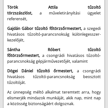
Török Attila tűzoltó
törzszászlóst,
a műveletirányítási ügyelet
referensét,
Gajdán Gábor tűzoltó főtörzsőrmestert
,
a szegedi
hivatásos tűzoltó-parancsnokság különlegesszer-
kezelőjét,
Sántha Róbert tűzoltó
főtörzsőrmestert
,
a csongrádi hivatásos tűzoltó-
parancsnokság gépjárművezetőjét, valamint
Dögei Dániel tűzoltó őrmestert
,
a csongrádi
hivatásos tűzoltó-parancsnokság beosztott
tűzoltóját.
Az ünnepség méltó alkalmat teremtett arra, hogy
elismerjék mindazok munkáját, akik nap, mint nap
a közösség biztonságáért dolgoznak.