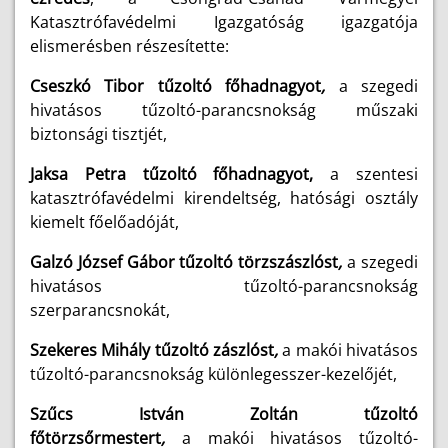
Katasztrófavédelmi Igazgatóság igazgatója
elismerésben részesítette:
Cseszkó Tibor tűzoltó főhadnagyot
,
a szegedi
hivatásos tűzoltó-parancsnokság műszaki
biztonsági tisztjét,
Jaksa Petra tűzoltó főhadnagyot,
a szentesi
katasztrófavédelmi kirendeltség, hatósági osztály
kiemelt főelőadóját,
Galzó József Gábor tűzoltó törzszászlóst
,
a szegedi
hivatásos tűzoltó-parancsnokság
szerparancsnokát,
Szekeres Mihály tűzoltó zászlóst
,
a makói hivatásos
tűzoltó-parancsnokság különlegesszer-kezelőjét,
Szűcs István Zoltán tűzoltó
főtörzsőrmestert
,
a makói hivatásos tűzoltó-