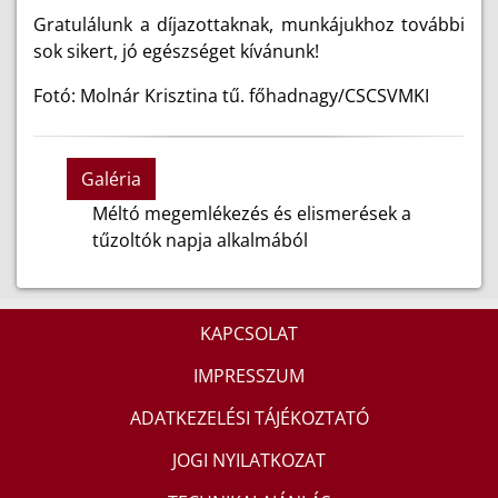
Gratulálunk a díjazottaknak, munkájukhoz további
sok sikert, jó egészséget kívánunk!
Fotó: Molnár Krisztina tű. főhadnagy/CSCSVMKI
Galéria
Méltó megemlékezés és elismerések a
tűzoltók napja alkalmából
KAPCSOLAT
IMPRESSZUM
ADATKEZELÉSI TÁJÉKOZTATÓ
JOGI NYILATKOZAT