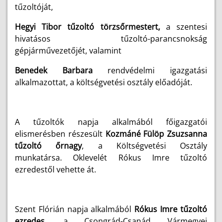
tűzoltóját,
Hegyi Tibor tűzoltó törzsőrmestert,
a szentesi
hivatásos tűzoltó-parancsnokság
gépjárművezetőjét, valamint
Benedek Barbara
rendvédelmi igazgatási
alkalmazottat, a költségvetési osztály előadóját.
A tűzoltók napja alkalmából főigazgatói
elismerésben részesült
Kozmáné Fülöp Zsuzsanna
tűzoltó őrnagy
, a Költségvetési Osztály
munkatársa. Oklevelét Rókus Imre tűzoltó
ezredestől vehette át.
Szent Flórián napja alkalmából
Rókus Imre
tűzoltó
ezredes
, a Csongrád-Csanád Vármegyei