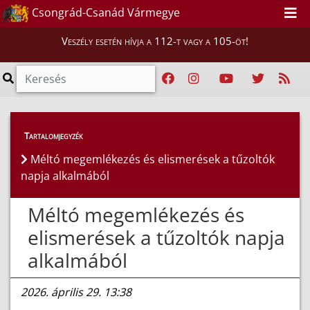
Csongrád-Csanád Vármegye
Veszély esetén hívja a 112-t vagy a 105-öt!
Híreink
>
Hírek
Tartalomjegyzék
Méltó megemlékezés és elismerések a tűzoltók
napja alkalmából
Méltó megemlékezés és
elismerések a tűzoltók napja
alkalmából
2026. április 29. 13:38