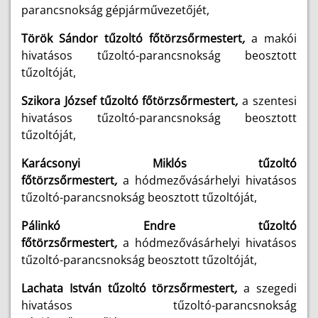
parancsnokság gépjárművezetőjét,
Török Sándor tűzoltó főtörzsőrmestert
,
a makói
hivatásos tűzoltó-parancsnokság beosztott
tűzoltóját,
Szikora József tűzoltó főtörzsőrmestert
,
a szentesi
hivatásos tűzoltó-parancsnokság beosztott
tűzoltóját,
Karácsonyi Miklós tűzoltó
főtörzsőrmestert
,
a hódmezővásárhelyi hivatásos
tűzoltó-parancsnokság beosztott tűzoltóját,
Pálinkó Endre tűzoltó
főtörzsőrmestert
,
a hódmezővásárhelyi hivatásos
tűzoltó-parancsnokság beosztott tűzoltóját,
Lachata István tűzoltó törzsőrmestert
,
a szegedi
hivatásos tűzoltó-parancsnokság