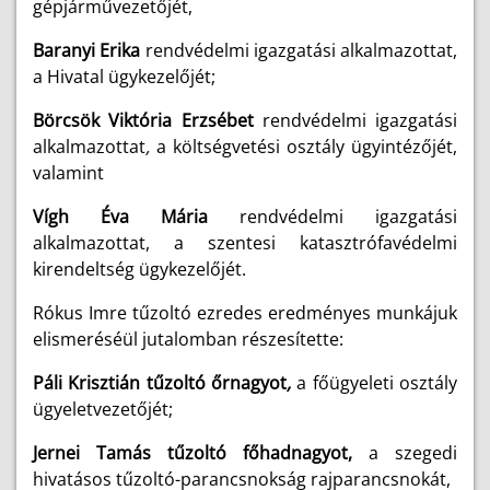
gépjárművezetőjét,
Baranyi Erika
rendvédelmi igazgatási alkalmazottat,
a Hivatal ügykezelőjét;
Börcsök Viktória Erzsébet
rendvédelmi igazgatási
alkalmazottat
,
a költségvetési osztály ügyintézőjét,
valamint
Vígh Éva Mária
rendvédelmi igazgatási
alkalmazottat,
a szentesi katasztrófavédelmi
kirendeltség ügykezelőjét.
Rókus Imre tűzoltó ezredes eredményes munkájuk
elismeréséül jutalomban részesítette:
Páli Krisztián tűzoltó őrnagyot
,
a főügyeleti osztály
ügyeletvezetőjét;
Jernei Tamás tűzoltó főhadnagyot,
a szegedi
hivatásos tűzoltó-parancsnokság rajparancsnokát,