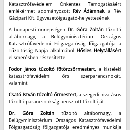
Katasztrófavédelem Önkéntes Támogatásáért
emlékérmet adományozott
Rév Ádámnak
, a Rév
Gázipari Kft. ügyvezetőigazgató-helyettesének
A budapesti ünnepségen
Dr. Góra Zoltán
tűzoltó
altábornagy, a Belügyminisztérium Országos
Katasztrófavédelmi Főigazgatóság főigazgatója a
Tűzoltóság Napja alkalmából
Hősies Helytállásért
elismerésben részesítette
Fodor János tűzoltó főtörzsőrmestert,
a kisteleki
katasztrófavédelmi őrs szerparancsnokát,
valamint
Csató István tűzoltó őrmestert,
a szegedi hivatásos
tűzoltó-parancsnokság beosztott tűzoltóját.
Dr. Góra Zoltán
tűzoltó altábornagy, a
Belügyminisztérium Országos Katasztrófavédelmi
Főigazgatóság főigazgatója eredményes munkája