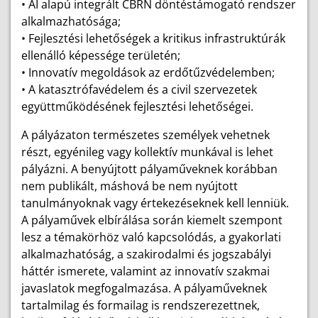
• AI alapú integrált CBRN döntéstámogató rendszer
alkalmazhatósága;
• Fejlesztési lehetőségek a kritikus infrastruktúrák
ellenálló képessége területén;
• Innovatív megoldások az erdőtűzvédelemben;
• A katasztrófavédelem és a civil szervezetek
együttműködésének fejlesztési lehetőségei.
A pályázaton természetes személyek vehetnek
részt, egyénileg vagy kollektív munkával is lehet
pályázni. A benyújtott pályaműveknek korábban
nem publikált, máshová be nem nyújtott
tanulmányoknak vagy értekezéseknek kell lenniük.
A pályaművek elbírálása során kiemelt szempont
lesz a témakörhöz való kapcsolódás, a gyakorlati
alkalmazhatóság, a szakirodalmi és jogszabályi
háttér ismerete, valamint az innovatív szakmai
javaslatok megfogalmazása. A pályaműveknek
tartalmilag és formailag is rendszerezettnek,