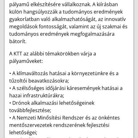
pályamű elkészítésére vállalkoznak. A kiírásban
külön hangsúlyozzák a tudományos eredmények
gyakorlatban való alkalmazhatóságát, az innovatív
megoldások fontosságát, valamint az új szakmai és
tudományos eredmények megfogalmazására
bátorít.
A KTT az alábbi témakörökben várja a
pályaműveket:
• A klímaváltozás hatásai a környezetünkre és a
tűzoltói beavatkozásokra;
• A szélsőséges időjárási káresemények hatásai a
hazai infrastruktúrákra;
• Drónok alkalmazási lehetőségeinek
továbbfejlesztése;
• A Nemzeti Minősítési Rendszer és az önkéntes
mentőszervezetek rendszerének fejlesztési
lehetőségei;