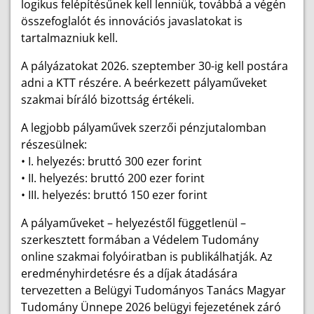
logikus felépítésűnek kell lenniük, továbbá a végén
összefoglalót és innovációs javaslatokat is
tartalmazniuk kell.
A pályázatokat 2026. szeptember 30-ig kell postára
adni a KTT részére. A beérkezett pályaműveket
szakmai bíráló bizottság értékeli.
A legjobb pályaművek szerzői pénzjutalomban
részesülnek:
• I. helyezés: bruttó 300 ezer forint
• II. helyezés: bruttó 200 ezer forint
• III. helyezés: bruttó 150 ezer forint
A pályaműveket – helyezéstől függetlenül –
szerkesztett formában a Védelem Tudomány
online szakmai folyóiratban is publikálhatják. Az
eredményhirdetésre és a díjak átadására
tervezetten a Belügyi Tudományos Tanács Magyar
Tudomány Ünnepe 2026 belügyi fejezetének záró