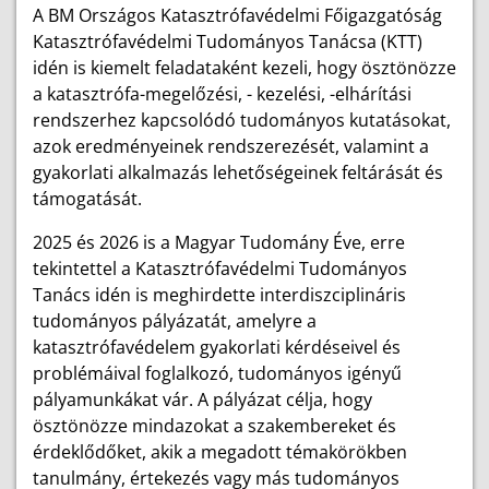
A BM Országos Katasztrófavédelmi Főigazgatóság
Katasztrófavédelmi Tudományos Tanácsa (KTT)
idén is kiemelt feladataként kezeli, hogy ösztönözze
a katasztrófa-megelőzési, - kezelési, -elhárítási
rendszerhez kapcsolódó tudományos kutatásokat,
azok eredményeinek rendszerezését, valamint a
gyakorlati alkalmazás lehetőségeinek feltárását és
támogatását.
2025 és 2026 is a Magyar Tudomány Éve, erre
tekintettel a Katasztrófavédelmi Tudományos
Tanács idén is meghirdette interdiszciplináris
tudományos pályázatát, amelyre a
katasztrófavédelem gyakorlati kérdéseivel és
problémáival foglalkozó, tudományos igényű
pályamunkákat vár. A pályázat célja, hogy
ösztönözze mindazokat a szakembereket és
érdeklődőket, akik a megadott témakörökben
tanulmány, értekezés vagy más tudományos