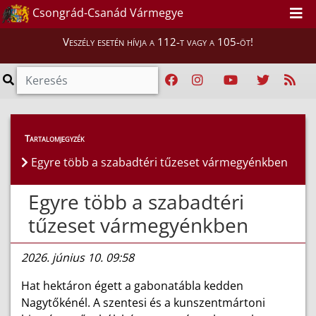
Csongrád-Csanád Vármegye
Veszély esetén hívja a 112-t vagy a 105-öt!
Híreink
>
Hírek
Tartalomjegyzék
Egyre több a szabadtéri tűzeset vármegyénkben
Egyre több a szabadtéri
tűzeset vármegyénkben
2026. június 10. 09:58
Hat hektáron égett a gabonatábla kedden
Nagytőkénél. A szentesi és a kunszentmártoni