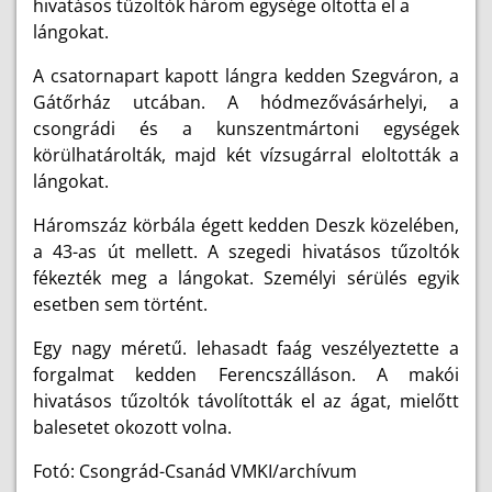
hivatásos tűzoltók három egysége oltotta el a
lángokat.
A csatornapart kapott lángra kedden Szegváron, a
Gátőrház utcában. A hódmezővásárhelyi, a
csongrádi és a kunszentmártoni egységek
körülhatárolták, majd két vízsugárral eloltották a
lángokat.
Háromszáz körbála égett kedden Deszk közelében,
a 43-as út mellett. A szegedi hivatásos tűzoltók
fékezték meg a lángokat. Személyi sérülés egyik
esetben sem történt.
Egy nagy méretű. lehasadt faág veszélyeztette a
forgalmat kedden Ferencszálláson. A makói
hivatásos tűzoltók távolították el az ágat, mielőtt
balesetet okozott volna.
Fotó: Csongrád-Csanád VMKI/archívum