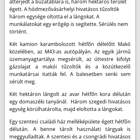
átterjedt a búzatáblára is, három hektáros terület
égett. A hódmezővásárhelyi hivatásos tűzoltók
három egysége oltotta el a lángokat. A
munkálatokat egy erőgép is segítette. Sérülés nem
történt.
Két kamion karambolozott hétfőn délelőtt Makó
közelében, az M43-as autópályán. Az egyik jármű
üzemanyagtartálya megsérült, az úttestre kifolyt
gázolajat a makói tűzoltók és a közútkezelő
munkatársai itatták fel. A balesetben senki sem
sérült meg.
Két hektáron lángolt az avar hétfőn kora délután
egy domaszéki tanyánál. Három szegedi hivatásos
egység körülhatárolta, majd eloltotta a lángokat.
Egy szentesi családi ház melléképülete égett hétfőn
délután. A benne tárolt használati tárgyak is
meggyulladtak. A szentesi és a csongrádi hivatásos