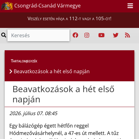
Csongrád-Csanád Vármegye
Veszély esetén hívja a 112-t vagy a 105-öt!
Híreink
>
Hírek
Tartalomjegyzék
Beavatkozások a hét első napján
Beavatkozások a hét első
napján
2026. július 07. 08:45
Egy bálázógép égett hétfőn reggel
Hódmezővásárhelynél, a 47-es út mellett. A tűz