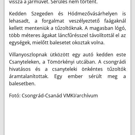
vissza a járművet. Sérülés nem történt.
Kedden Szegeden és Hódmezővásárhelyen is
lehasadt, a forgalmat veszélyeztető faágaknál
kellett menteniük a tűzoltóknak. A magasban lógó,
több méteres ágakat láncfűrésszel távolítottál el az
egységek, mielőtt balesetet okoztak volna.
Villanyoszlopnak ütközött egy autó kedden este
Csanyteleken, a Tömörkényi utcában. A csongrádi
hivatásos és a csanyteleki önkéntes tűzoltók
áramtalanítottak. Egy ember sérült meg a
balesetben.
Fotó: Csongrád-Csanád VMKI/archívum