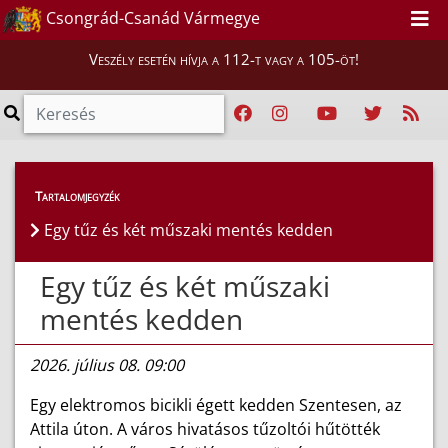
Csongrád-Csanád Vármegye
Veszély esetén hívja a 112-t vagy a 105-öt!
Híreink
>
Hírek
Tartalomjegyzék
Egy tűz és két műszaki mentés kedden
Egy tűz és két műszaki
mentés kedden
2026. július 08. 09:00
Egy elektromos bicikli égett kedden Szentesen, az
Attila úton. A város hivatásos tűzoltói hűtötték