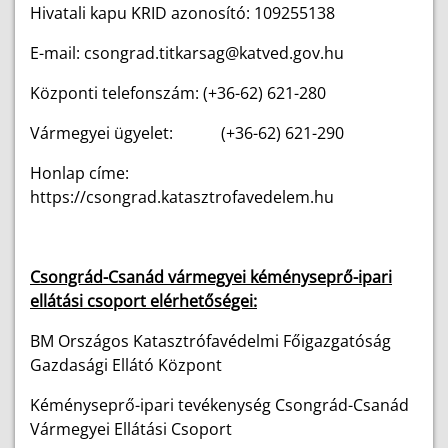
Hivatali kapu KRID azonosító: 109255138
E-mail: csongrad.titkarsag@katved.gov.hu
Központi telefonszám: (+36-62) 621-280
Vármegyei ügyelet: (+36-62) 621-290
Honlap címe:
https://csongrad.katasztrofavedelem.hu
Csongrád-Csanád vármegyei kéményseprő-ipari
ellátási csoport elérhetőségei:
BM Országos Katasztrófavédelmi Főigazgatóság
Gazdasági Ellátó Központ
Kéményseprő-ipari tevékenység Csongrád-Csanád
Vármegyei Ellátási Csoport