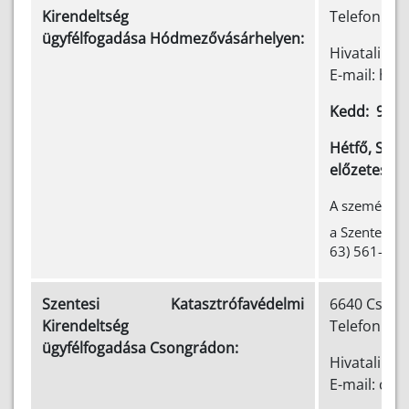
Kirendeltség
Telefon: (+
ügyfélfogadása Hódmezővásárhelyen:
Hivatali ka
E-mail: ho
00
Kedd: 9
-
Hétfő, Szer
előzetesen
A személyes 
a Szentesi K
63) 561-041
Szentesi Katasztrófavédelmi
6640 Csongr
Kirendeltség
Telefon: (+
ügyfélfogadása Csongrádon:
Hivatali ka
E-mail: cs