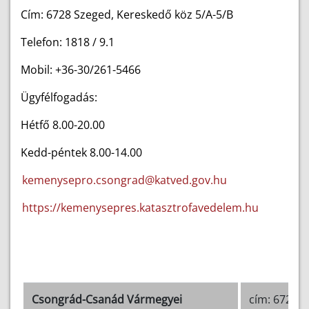
Cím: 6728 Szeged, Kereskedő köz 5/A-5/B
Telefon: 1818 / 9.1
Mobil: +36-30/261-5466
Ügyfélfogadás:
Hétfő 8.00-20.00
Kedd-péntek 8.00-14.00
kemenysepro.csongrad@katved.gov.hu
https://kemenysepres.katasztrofavedelem.hu
Csongrád-Csanád Vármegyei
cím: 6721 Sz