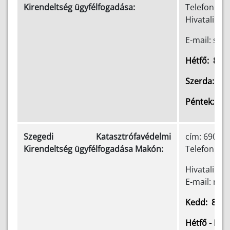
Kirendeltség ügyfélfogadása:
Telefon: (+
Hivatali ka
E-mail: sz
00
Hétfő: 8
-
00
Szerda: 8
00
Péntek: 8
Szegedi Katasztrófavédelmi
cím: 6900 M
Kirendeltség ügyfélfogadása Makón:
Telefon: (+
Hivatali ka
E-mail: ma
00
Kedd: 8
-
Hétfő - Pén