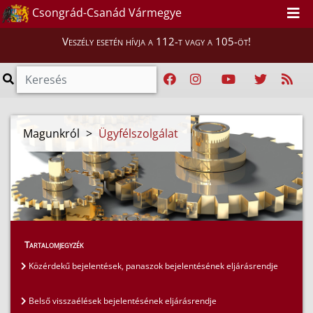
Csongrád-Csanád Vármegye
Veszély esetén hívja a 112-t vagy a 105-öt!
Magunkról
>
Ügyfélszolgálat
Tartalomjegyzék
Közérdekű bejelentések, panaszok bejelentésének eljárásrendje
Belső visszaélések bejelentésének eljárásrendje