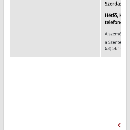
0
Szerda:
9
Hétfő, Kedd
telefonon 
A személyes 
a Szentesi K
63)
561-041