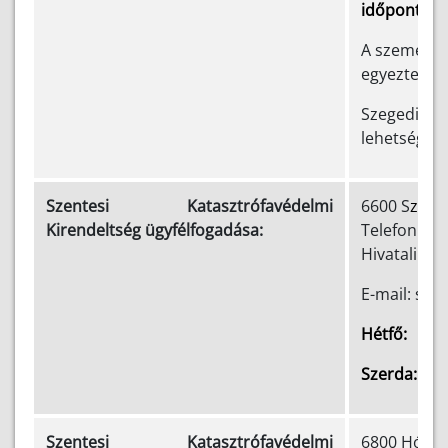
időpontba
A személyes
egyeztetés
Szegedi Kv
lehetséges:
Szentesi Katasztrófavédelmi
6600 S
zente
Kirendeltség ügyfélfogadása:
Telefon: (+
Hivatali ka
E-mail: sze
00
Hétfő: 9
00
Szerda: 9
Szentesi Katasztrófavédelmi
6800 Hódmez