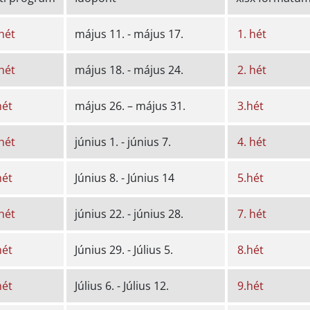
 hét
május 11. - május 17.
1. hét
 hét
május 18. - május 24.
2. hét
hét
május 26. – május 31.
3.hét
 hét
június 1. - június 7.
4. hét
hét
Június 8. - Június 14
5.hét
 hét
június 22. - június 28.
7. hét
hét
Június 29. - Július 5.
8.hét
hét
Július 6. - Július 12.
9.hét