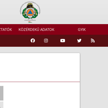
ZTATÓK
KÖZÉRDEKŰ ADATOK
GYIK
m