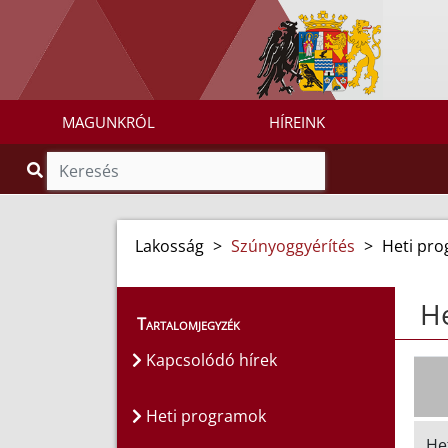
MAGUNKRÓL
HÍREINK
Lakosság
>
Szúnyoggyérítés
>
Heti pr
H
Tartalomjegyzék
Kapcsolódó hírek
Heti programok
He