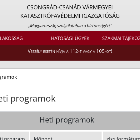
CSONGRÁD-CSANÁD VÁRMEGYEI
KATASZTRÓFAVÉDELMI IGAZGATÓSÁG
„Magyarország szolgálatában a biztonságért”
LAKOSSÁG
HATÓSÁGI ÜGYEK
SZAKMAI TÁJÉKO
Veszély esetén hívja a 112-t vagy a 105-öt!
ogramok
eti programok
Heti programok
ti program
Időpont
xlsx formátu