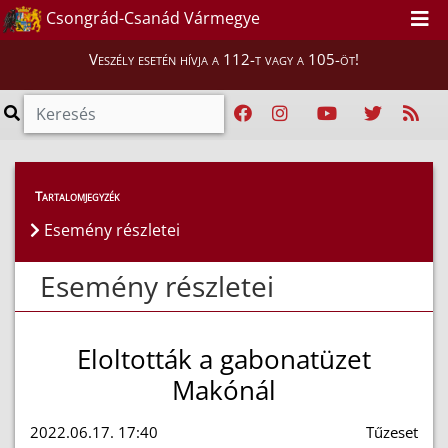
Csongrád-Csanád Vármegye
Veszély esetén hívja a 112-t vagy a 105-öt!
Esemény részletei
Tartalomjegyzék
Esemény részletei
Esemény részletei
Eloltották a gabonatüzet
Makónál
2022.06.17. 17:40
Tűzeset