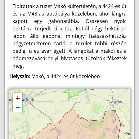
Eloltották a tüzet Makó külterületén, a 4424-es út
és az M43-as autópálya közelében, ahol lángra
kapott egy gabonatábla. Összesen nyolc
hektárra terjedt ki a tűz. Ebből négy hektáron
lábon álló gabona, mintegy hatszáz-hétszáz
négyzetméteren tarló, a terület többi részén
pedig fű és avar égett. A lángokat a makói és a
hódmezővásárhelyi hivatásos tűzoltók fékezték
meg.
Helyszín:
Makó, a 4424-es út közelében
+
−