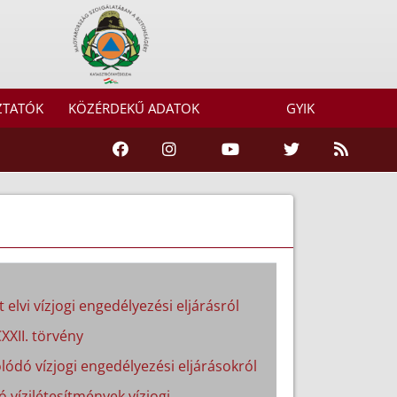
ZTATÓK
KÖZÉRDEKŰ ADATOK
GYIK
 elvi vízjogi engedélyezési eljárásról
XXII. törvény
lódó vízjogi engedélyezési eljárásokról
ó vízilétesítmények vízjogi