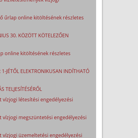
 űrlap online kitöltésének részletes
ÚNIUS 30. KÖZÖTT KÖTELEZŐEN
p online kitöltésének részletes
R 1-JÉTŐL ELEKTRONIKUSAN INDÍTHATÓ
S TELJESÍTÉSÉRŐL
 vízjogi létesítési engedélyezési
lt vízjogi megszüntetési engedélyezési
lt vízjogi üzemeltetési engedélyezési