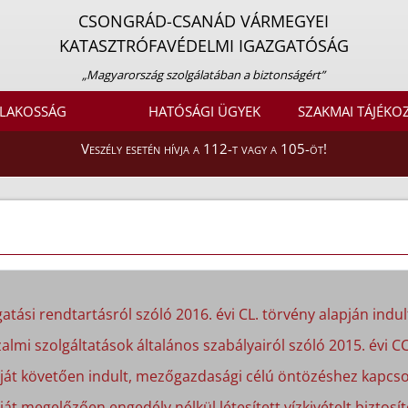
CSONGRÁD-CSANÁD VÁRMEGYEI
KATASZTRÓFAVÉDELMI IGAZGATÓSÁG
„Magyarország szolgálatában a biztonságért”
LAKOSSÁG
HATÓSÁGI ÜGYEK
SZAKMAI TÁJÉKO
Veszély esetén hívja a 112-t vagy a 105-öt!
atási rendtartásról szóló 2016. évi CL. törvény alapján indult
almi szolgáltatások általános szabályairól szóló 2015. évi CC
apját követően indult, mezőgazdasági célú öntözéshez kapcso
ját megelőzően engedély nélkül létesített vízkivételt biztosít