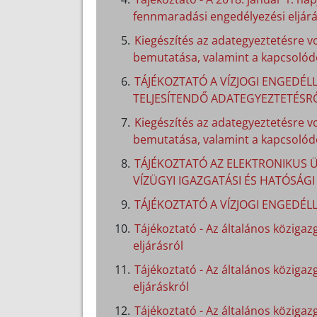
fennmaradási engedélyezési eljárá
Kiegészítés az adategyeztetésre v
bemutatása, valamint a kapcsolódó
TÁJÉKOZTATÓ A VÍZJOGI ENGEDÉLL
TELJESÍTENDŐ ADATEGYEZTETÉSR
Kiegészítés az adategyeztetésre v
bemutatása, valamint a kapcsolódó
TÁJÉKOZTATÓ AZ ELEKTRONIKUS Ü
VÍZÜGYI IGAZGATÁSI ÉS HATÓSÁG
TÁJÉKOZTATÓ A VÍZJOGI ENGEDÉL
Tájékoztató - Az általános közigazg
eljárásról
Tájékoztató - Az általános közigaz
eljáráskról
Tájékoztató - Az általános közigazg