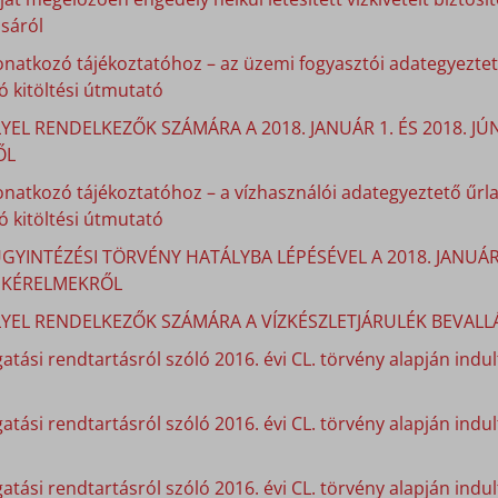
sáról
onatkozó tájékoztatóhoz – az üzemi fogyasztói adategyeztető
 kitöltési útmutató
YEL RENDELKEZŐK SZÁMÁRA A 2018. JANUÁR 1. ÉS 2018. J
ŐL
onatkozó tájékoztatóhoz – a vízhasználói adategyeztető űrla
 kitöltési útmutató
GYINTÉZÉSI TÖRVÉNY HATÁLYBA LÉPÉSÉVEL A 2018. JANUÁ
I KÉRELMEKRŐL
LYEL RENDELKEZŐK SZÁMÁRA A VÍZKÉSZLETJÁRULÉK BEVALLÁ
atási rendtartásról szóló 2016. évi CL. törvény alapján indult
gatási rendtartásról szóló 2016. évi CL. törvény alapján indu
atási rendtartásról szóló 2016. évi CL. törvény alapján indu