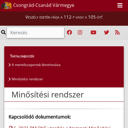
Csongrád-Csanád Vármegye
Veszély esetén hívja a 112-t vagy a 105-öt!
Magunkról
>
Mentőcsoportok
>
Tartalomjegyzék
Minősítési rendszer
A mentőcsoportok létrehozása
Minősítési rendszer
Minősítési rendszer
Kapcsolódó dokumentumok: