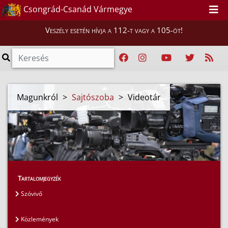
Csongrád-Csanád Vármegye
Veszély esetén hívja a 112-t vagy a 105-öt!
Magunkról
>
Sajtószoba
>
Videotár
Tartalomjegyzék
Szóvivő
Közlemények