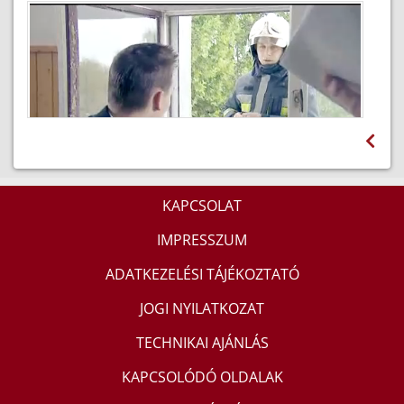
A szén-monoxid ölhet - előzzük meg a
mérgezéseket
2015-02-18
KAPCSOLAT
IMPRESSZUM
Közösségi szolgálat a katasztrófavédelemnél
ADATKEZELÉSI TÁJÉKOZTATÓ
2012-09-27
JOGI NYILATKOZAT
TECHNIKAI AJÁNLÁS
KAPCSOLÓDÓ OLDALAK