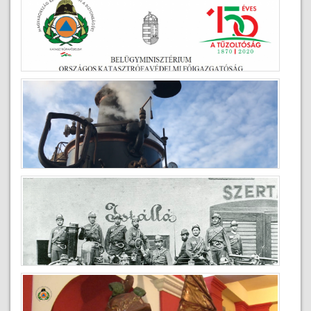
Köszöntő a Tűzoltónap alkalmából
2020-05-04
Gőzfecskendő
2020-02-17