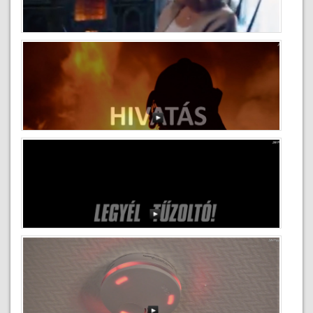
Mit tegyek kéménytűz esetén
2019-02-14
Kéményseprés kampányfilm
2019-02-11
Toborzófilm 2
2018-04-26