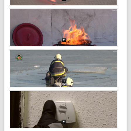
Toborzófilm 1
2018-04-26
Füstjelzők használata
2018-04-26
Konyhatüzek megelőzése
2018-04-26
Jégen tartózkodás veszélyei
2015-10-27