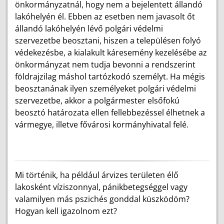
önkormányzatnál, hogy nem a bejelentett állandó
lakóhelyén él. Ebben az esetben nem javasolt őt
állandó lakóhelyén lévő polgári védelmi
szervezetbe beosztani, hiszen a településen folyó
védekezésbe, a kialakult káresemény kezelésébe az
önkormányzat nem tudja bevonni a rendszerint
földrajzilag máshol tartózkodó személyt. Ha mégis
beosztanának ilyen személyeket polgári védelmi
szervezetbe, akkor a polgármester elsőfokú
beosztó határozata ellen fellebbezéssel élhetnek a
vármegye, illetve fővárosi kormányhivatal felé.
Mi történik, ha például árvizes területen élő
lakosként víziszonnyal, pánikbetegséggel vagy
valamilyen más pszichés gonddal küszködöm?
Hogyan kell igazolnom ezt?