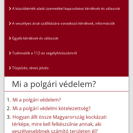
A küszöbérték alatti üzemekkel kapcsolatos kérdések és válaszok
A veszélyes áruk szállítására vonatkozó kérdések, információk
Egyéb kérdések és válaszok
Tudnivalók a 112-es segélyhívószámról
Tűzjelzés, téves jelzés
Mi a polgári védelem?
Mi a polgári védelem?
Mi a polgári védelmi kötelezettség?
Hogyan állt össze Magyarország kockázati
térképe, mire kell felkészülnie annak, aki
veszélyesebbnek számító területen él?