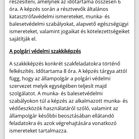
részesíteni, amelynek az időtartama összesen 6
óra. A képzés során a résztvevők általános
katasztrófavédelmi ismereteket, munka- és
balesetvédelmi szabályokat, alapvető egészségügyi
ismereteket, valamint jogaikat és kötelezettségeiket
sajátítják el.
A polgári védelmi szakkiképzés
A szakkiképzés konkrét szakfeladatokra történő
felkészítés. Időtartama 8 óra. A képzés tárgya attól
függ, hogy az állampolgár a polgári védelmi
szervezet melyik egységében teljesít majd
szolgálatot. A munka- és balesetvédelmi
szabályokon túl a képzés az alkalmazott munka- és
védőeszközök használatáról szóló, valamint az
állampolgár későbbi beosztásában ellátandó
feladatokra és azok végrehajtására vonatkozó
ismereteket tartalmazza.