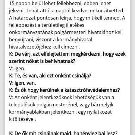
15 napon belül lehet fellebbezni, ebben lehet
jelezni. Tehát attól a naptól kezdve, mikor átvetted.
A határozat pontosan leírja, hogy mit kell tenned. A
fellebbezést a területileg illetékes
önkormányzatának polgármesteri hivatalához kell
benyújtani, viszont a kormányhivatal
hivatalvezetőjéhez kell címezni.
K: De várj, azt elfelejtettem megkérdezni, hogy ezek
szerint nőket is behívhatnak?
V: Igen.
K: Te, és van, aki ezt önként csinálja?
V: Igen, van.
K: És ők hogy kerülnek a katasztrófavédelemhez?
V: Az önként jelentkezőknek lehetőségük van a
településük polgármesterénél, vagy bármelyik
kormányablakban jelentkezni, egy nyilatkozat
kitöltésével.
K: De ők mit csinálnak majd, ha tényleg baj lesz?