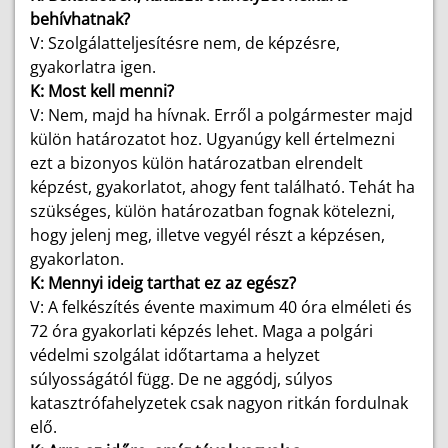
behívhatnak?
V: Szolgálatteljesítésre nem, de képzésre,
gyakorlatra igen.
K: Most kell menni?
V: Nem, majd ha hívnak. Erről a polgármester majd
külön határozatot hoz. Ugyanúgy kell értelmezni
ezt a bizonyos külön határozatban elrendelt
képzést, gyakorlatot, ahogy fent található. Tehát ha
szükséges, külön határozatban fognak kötelezni,
hogy jelenj meg, illetve vegyél részt a képzésen,
gyakorlaton.
K: Mennyi ideig tarthat ez az egész?
V: A felkészítés évente maximum 40 óra elméleti és
72 óra gyakorlati képzés lehet. Maga a polgári
védelmi szolgálat időtartama a helyzet
súlyosságától függ. De ne aggódj, súlyos
katasztrófahelyzetek csak nagyon ritkán fordulnak
elő.