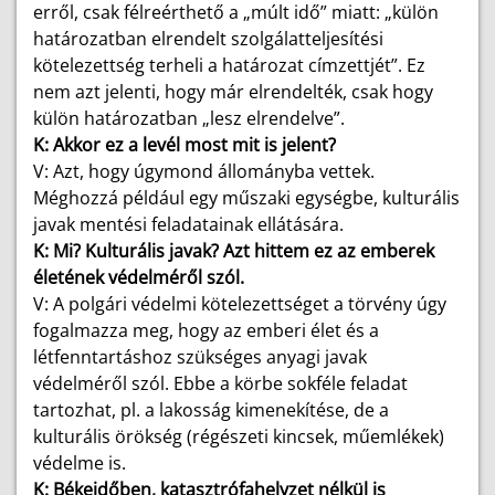
erről, csak félreérthető a „múlt idő” miatt: „külön
határozatban elrendelt szolgálatteljesítési
kötelezettség terheli a határozat címzettjét”. Ez
nem azt jelenti, hogy már elrendelték, csak hogy
külön határozatban „lesz elrendelve”.
K: Akkor ez a levél most mit is jelent?
V: Azt, hogy úgymond állományba vettek.
Méghozzá például egy műszaki egységbe, kulturális
javak mentési feladatainak ellátására.
K: Mi? Kulturális javak? Azt hittem ez az emberek
életének védelméről szól.
V: A polgári védelmi kötelezettséget a törvény úgy
fogalmazza meg, hogy az emberi élet és a
létfenntartáshoz szükséges anyagi javak
védelméről szól. Ebbe a körbe sokféle feladat
tartozhat, pl. a lakosság kimenekítése, de a
kulturális örökség (régészeti kincsek, műemlékek)
védelme is.
K: Békeidőben, katasztrófahelyzet nélkül is