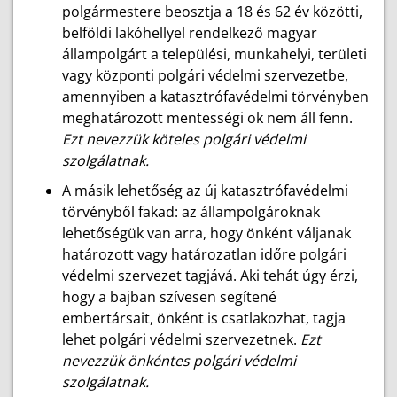
polgármestere beosztja a 18 és 62 év közötti,
belföldi lakóhellyel rendelkező magyar
állampolgárt a települési, munkahelyi, területi
vagy központi polgári védelmi szervezetbe,
amennyiben a katasztrófavédelmi törvényben
meghatározott mentességi ok nem áll fenn.
Ezt nevezzük köteles polgári védelmi
szolgálatnak.
A másik lehetőség az új katasztrófavédelmi
törvényből fakad: az állampolgároknak
lehetőségük van arra, hogy önként váljanak
határozott vagy határozatlan időre polgári
védelmi szervezet tagjává. Aki tehát úgy érzi,
hogy a bajban szívesen segítené
embertársait, önként is csatlakozhat, tagja
lehet polgári védelmi szervezetnek.
Ezt
nevezzük önkéntes polgári védelmi
szolgálatnak.