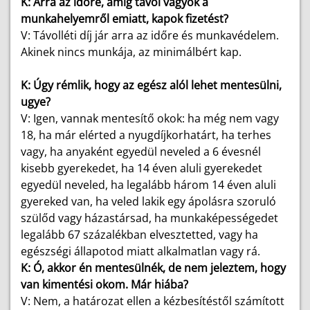
K: Arra az időre, amíg távol vagyok a
munkahelyemről emiatt, kapok fizetést?
V: Távolléti díj jár arra az időre és munkavédelem.
Akinek nincs munkája, az minimálbért kap.
K: Úgy rémlik, hogy az egész alól lehet mentesülni,
ugye?
V: Igen, vannak mentesítő okok: ha még nem vagy
18, ha már elérted a nyugdíjkorhatárt, ha terhes
vagy, ha anyaként egyedül neveled a 6 évesnél
kisebb gyerekedet, ha 14 éven aluli gyerekedet
egyedül neveled, ha legalább három 14 éven aluli
gyereked van, ha veled lakik egy ápolásra szoruló
szülőd vagy házastársad, ha munkaképességedet
legalább 67 százalékban elvesztetted, vagy ha
egészségi állapotod miatt alkalmatlan vagy rá.
K: Ó, akkor én mentesülnék, de nem jeleztem, hogy
van kimentési okom. Már hiába?
V: Nem, a határozat ellen a kézbesítéstől számított