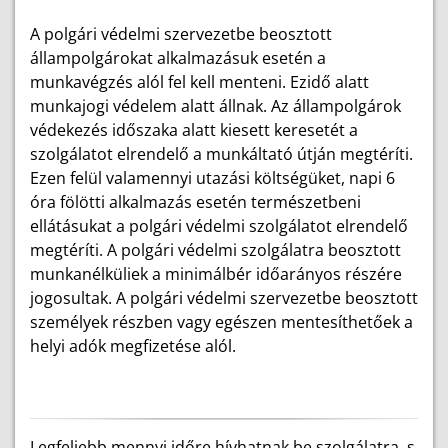
A polgári védelmi szervezetbe beosztott
állampolgárokat alkalmazásuk esetén a
munkavégzés alól fel kell menteni. Ezidő alatt
munkajogi védelem alatt állnak. Az állampolgárok
védekezés időszaka alatt kiesett keresetét a
szolgálatot elrendelő a munkáltató útján megtéríti.
Ezen felül valamennyi utazási költségüket, napi 6
óra fölötti alkalmazás esetén természetbeni
ellátásukat a polgári védelmi szolgálatot elrendelő
megtéríti. A polgári védelmi szolgálatra beosztott
munkanélküliek a minimálbér időarányos részére
jogosultak. A polgári védelmi szervezetbe beosztott
személyek részben vagy egészen mentesíthetőek a
helyi adók megfizetése alól.
Legfeljebb mennyi időre hívhatnak be szolgálatra, s