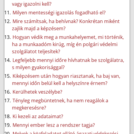
vagy igazolni kell?
Milyen mentességi igazolás fogadható el?
Mire számítsak, ha behívnak? Konkrétan miként
zajlik majd a képzésem?
Hogyan védik meg a munkahelyemet, mi történik,
ha a munkaadóm kirúg, míg én polgári védelmi
szolgálatot teljesítek?
Legfeljebb mennyi időre hívhatnak be szolgálatra,
s milyen gyakorisággal?
Kiképzésem után hogyan riasztanak, ha baj van,
mennyi időn belül kell a helyszínre érnem?
Kerülhetek veszélybe?
Tényleg megbüntetnek, ha nem reagálok a
megkeresésre?
Ki kezeli az adataimat?
Mennyi ember lesz a rendszer tagja?
Melyek a közfeladatot ellátó ágazati védekezési