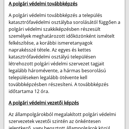
A polgári védelmi továbbképzés
A polgári védelmi továbbképzés a település
katasztrófavédelmi osztályba sorolásától függően a
polgári védelmi szakkiképzésben részesült
személyek meghatározott időközönként ismételt
felkészítése, a korábbi ismeretanyagok
naprakésszé tétele. Az egyes és kettes
katasztrófavédelmi osztályú településen
létrehozott polgári védelmi szervezet tagjait
legalább háromévente, a hármas besorolású
településeken legalább ötévente kell
továbbképzésben részesíteni. A továbbképzés
időtartama 12 óra.
A polgári védelmi vezetői képzés
Az állampolgárokból megalakított polgári védelmi
szervezetek vezetői szintén az önkéntesen
jelentkező, vagy beosztott állampolgárok közül