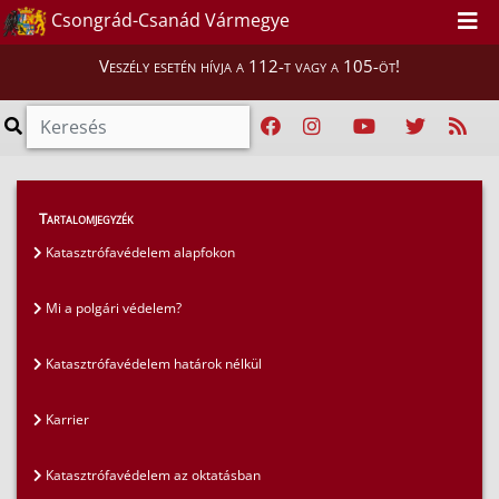
Csongrád-Csanád Vármegye
Veszély esetén hívja a 112-t vagy a 105-öt!
GYIK
>
Gyakran ismételt kérdések
>
Tartalomjegyzék
Mi a polgári védelem?
Katasztrófavédelem alapfokon
Mi a polgári védelem?
Katasztrófavédelem határok nélkül
Karrier
Katasztrófavédelem az oktatásban