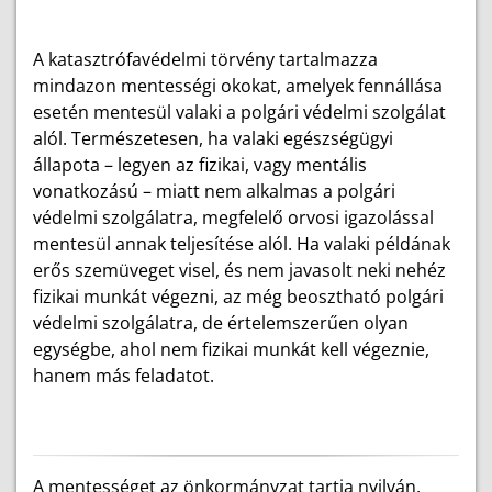
A katasztrófavédelmi törvény tartalmazza
mindazon mentességi okokat, amelyek fennállása
esetén mentesül valaki a polgári védelmi szolgálat
alól. Természetesen, ha valaki egészségügyi
állapota – legyen az fizikai, vagy mentális
vonatkozású – miatt nem alkalmas a polgári
védelmi szolgálatra, megfelelő orvosi igazolással
mentesül annak teljesítése alól. Ha valaki példának
erős szemüveget visel, és nem javasolt neki nehéz
fizikai munkát végezni, az még beosztható polgári
védelmi szolgálatra, de értelemszerűen olyan
egységbe, ahol nem fizikai munkát kell végeznie,
hanem más feladatot.
A mentességet az önkormányzat tartja nyilván,