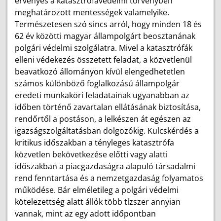
érvényes a katasztrófavédelmi törvényben
meghatározott mentességek valamelyike.
Természetesen szó sincs arról, hogy minden 18 és
62 év közötti magyar állampolgárt beosztanának
polgári védelmi szolgálatra. Mivel a katasztrófák
elleni védekezés összetett feladat, a közvetlenül
beavatkozó állományon kívül elengedhetetlen
számos különböző foglalkozású állampolgár
eredeti munkaköri feladatainak ugyanabban az
időben történő zavartalan ellátásának biztosítása,
rendőrtől a postáson, a lelkészen át egészen az
igazságszolgáltatásban dolgozókig. Kulcskérdés a
kritikus időszakban a tényleges katasztrófa
közvetlen bekövetkezése előtti vagy alatti
időszakban a piacgazdaságra alapuló társadalmi
rend fenntartása és a nemzetgazdaság folyamatos
működése. Bár elméletileg a polgári védelmi
kötelezettség alatt állók több tízszer annyian
vannak, mint az egy adott időpontban