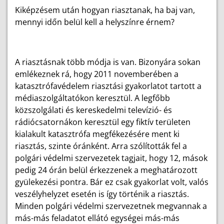
Kiképzésem után hogyan riasztanak, ha baj van,
mennyi időn belül kell a helyszínre érnem?
A riasztásnak több módja is van. Bizonyára sokan
emlékeznek rá, hogy 2011 novemberében a
katasztrófavédelem riasztási gyakorlatot tartott a
médiaszolgáltatókon keresztül. A legfőbb
közszolgálati és kereskedelmi televízió- és
rádiócsatornákon keresztül egy fiktív területen
kialakult katasztrófa megfékezésére ment ki
riasztás, szinte óránként. Arra szólították fel a
polgári védelmi szervezetek tagjait, hogy 12, mások
pedig 24 órán belül érkezzenek a meghatározott
gyülekezési pontra. Bár ez csak gyakorlat volt, valós
veszélyhelyzet esetén is így történik a riasztás.
Minden polgári védelmi szervezetnek megvannak a
más-más feladatot ellátó egységei más-más