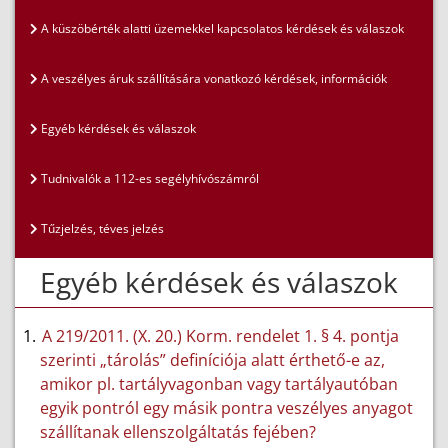
A küszöbérték alatti üzemekkel kapcsolatos kérdések és válaszok
A veszélyes áruk szállítására vonatkozó kérdések, információk
Egyéb kérdések és válaszok
Tudnivalók a 112-es segélyhívószámról
Tűzjelzés, téves jelzés
Egyéb kérdések és válaszok
A 219/2011. (X. 20.) Korm. rendelet 1. § 4. pontja
szerinti „tárolás” definíciója alatt érthető-e az,
amikor pl. tartályvagonban vagy tartályautóban
egyik pontról egy másik pontra veszélyes anyagot
szállítanak ellenszolgáltatás fejében?