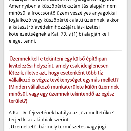
Amennyiben a küszöbértékszámítás alapján nem
minősül a fröccsöntő üzem veszélyes anyagokkal
foglalkozó vagy küszöbérték alatti üzemnek, akkor
a katasztrófavédelmihozzájárulás-fizetési
kötelezettségnek a Kat. 79. § (1) b) alapján kell
eleget tenni.
Üzemnek kell-e tekinteni egy külső építőipari
kivitelezési helyszínt, amely csak ideiglenesen
létezik, illetve azt, hogy esetenként több tíz
vállalkozó is végez tevékenységet egymás mellett?
(Minden vállalkozó munkaterülete külön üzemnek
minősül, vagy egy üzemnek tekintendő az egész
terület?)
A Kat. IV. fejezetének hatálya az „üzemeltetőkre”
terjed ki az alábbiak szerint:
„Üzemeltető: bármely természetes vagy jogi