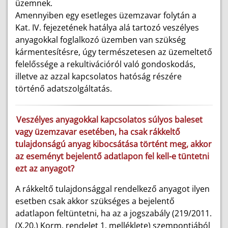
üzemnek.
Amennyiben egy esetleges üzemzavar folytán a
Kat. IV. fejezetének hatálya alá tartozó veszélyes
anyagokkal foglalkozó üzemben van szükség
kármentesítésre, úgy természetesen az üzemeltető
felelőssége a rekultivációról való gondoskodás,
illetve az azzal kapcsolatos hatóság részére
történő adatszolgáltatás.
Veszélyes anyagokkal kapcsolatos súlyos baleset
vagy üzemzavar esetében, ha csak rákkeltő
tulajdonságú anyag kibocsátása történt meg, akkor
az eseményt bejelentő adatlapon fel kell-e tüntetni
ezt az anyagot?
A rákkeltő tulajdonsággal rendelkező anyagot ilyen
esetben csak akkor szükséges a bejelentő
adatlapon feltüntetni, ha az a jogszabály (219/2011.
(X.20.) Korm. rendelet 1. melléklete) szempontjából