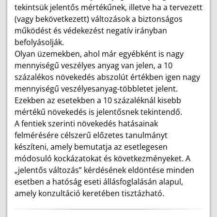
tekintsük jelentős mértékűnek, illetve ha a tervezett
(vagy bekövetkezett) változások a biztonságos
működést és védekezést negatív irányban
befolyásolják.
Olyan üzemekben, ahol már egyébként is nagy
mennyiségű veszélyes anyag van jelen, a 10
százalékos növekedés abszolút értékben igen nagy
mennyiségű veszélyesanyag-többletet jelent.
Ezekben az esetekben a 10 százaléknál kisebb
mértékű növekedés is jelentősnek tekintendő.
A fentiek szerinti növekedés hatásainak
felmérésére célszerű előzetes tanulmányt
készíteni, amely bemutatja az esetlegesen
módosuló kockázatokat és következményeket. A
„jelentős változás” kérdésének eldöntése minden
esetben a hatóság eseti állásfoglalásán alapul,
amely konzultáció keretében tisztázható.