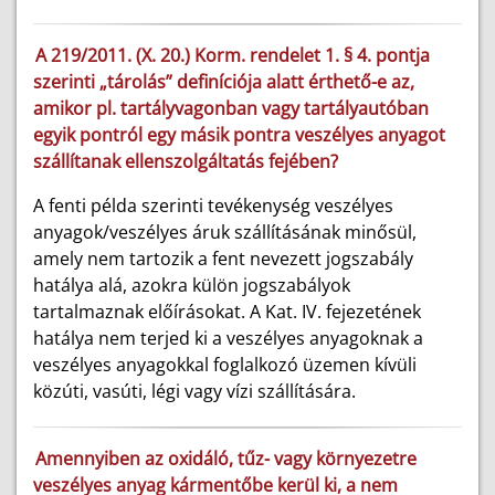
A 219/2011. (X. 20.) Korm. rendelet 1. § 4. pontja
szerinti „tárolás” definíciója alatt érthető-e az,
amikor pl. tartályvagonban vagy tartályautóban
egyik pontról egy másik pontra veszélyes anyagot
szállítanak ellenszolgáltatás fejében?
A fenti példa szerinti tevékenység veszélyes
anyagok/veszélyes áruk szállításának minősül,
amely nem tartozik a fent nevezett jogszabály
hatálya alá, azokra külön jogszabályok
tartalmaznak előírásokat. A Kat. IV. fejezetének
hatálya nem terjed ki a veszélyes anyagoknak a
veszélyes anyagokkal foglalkozó üzemen kívüli
közúti, vasúti, légi vagy vízi szállítására.
Amennyiben az oxidáló, tűz- vagy környezetre
veszélyes anyag kármentőbe kerül ki, a nem