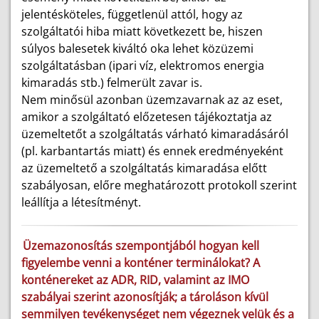
jelentésköteles, függetlenül attól, hogy az
szolgáltatói hiba miatt következett be, hiszen
súlyos balesetek kiváltó oka lehet közüzemi
szolgáltatásban (ipari víz, elektromos energia
kimaradás stb.) felmerült zavar is.
Nem minősül azonban üzemzavarnak az az eset,
amikor a szolgáltató előzetesen tájékoztatja az
üzemeltetőt a szolgáltatás várható kimaradásáról
(pl. karbantartás miatt) és ennek eredményeként
az üzemeltető a szolgáltatás kimaradása előtt
szabályosan, előre meghatározott protokoll szerint
leállítja a létesítményt.
Üzemazonosítás szempontjából hogyan kell
figyelembe venni a konténer terminálokat? A
konténereket az ADR, RID, valamint az IMO
szabályai szerint azonosítják; a tároláson kívül
semmilyen tevékenységet nem végeznek velük és a