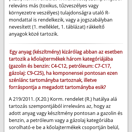
releváns más (toxikus, tűzveszélyes vagy
környezetre veszélyes) tulajdonságra utaló R-
mondattal is rendelkezik, vagy a jogszabályban
nevesített (1. melléklet, 1. táblázat) rákkeltő
anyagok közé tartozik.
Egy anyag (készítmény) kizárólag abban az esetben
tartozik a kőolajtermékek három kategóriájába
(gazolin és benzin: C4-C12, petróleum: C7-C17,
gázolaj: C9-C25), ha komponensei pontosan ezen
szénlánc tartományba tartoznak, illetve
forráspontja a megadott tartományba esik?
A 219/2011. (X.20.) Korm. rendelet (R.) hatálya alá
tartozás szempontjából irreleváns az, hogy az
adott anyag vagy készítmény pontosan a gazolin és
benzin, a petróleum vagy a gázolaj kategóriába
sorolható-e be a kőolajtermékek csoportján belül,