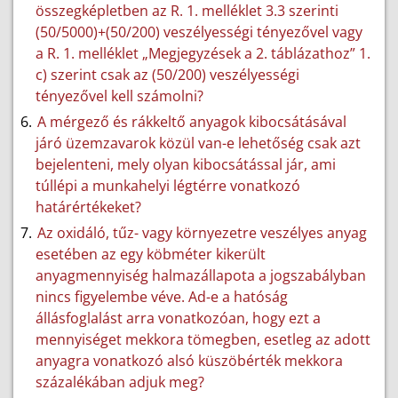
összegképletben az R. 1. melléklet 3.3 szerinti
(50/5000)+(50/200) veszélyességi tényezővel vagy
a R. 1. melléklet „Megjegyzések a 2. táblázathoz” 1.
c) szerint csak az (50/200) veszélyességi
tényezővel kell számolni?
A mérgező és rákkeltő anyagok kibocsátásával
járó üzemzavarok közül van-e lehetőség csak azt
bejelenteni, mely olyan kibocsátással jár, ami
túllépi a munkahelyi légtérre vonatkozó
határértékeket?
Az oxidáló, tűz- vagy környezetre veszélyes anyag
esetében az egy köbméter kikerült
anyagmennyiség halmazállapota a jogszabályban
nincs figyelembe véve. Ad-e a hatóság
állásfoglalást arra vonatkozóan, hogy ezt a
mennyiséget mekkora tömegben, esetleg az adott
anyagra vonatkozó alsó küszöbérték mekkora
százalékában adjuk meg?