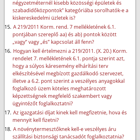
négyzetméternél kisebb közösségi épületek és
szabadidőközpontok” kategóriába sorolhatók-e a
kiskereskedelmi üzletek is?
A 219/2011 Korm. rend. 7 mellékletének 6.1.
pontjában szereplő aa) és ab) pontok között
„vagy” vagy „és” kapcsolat áll fenn?
Hogyan kell értelmezni a 219/2011. (X. 20.) Korm.
rendelet 7. mellékletének 6.1. pontja szerint azt,
hogy a súlyos káresemény elhárítási terv
elkészítésével megbízott gazdálkodó szervezet,
illetve a 6.2. pont szerint a veszélyes anyagokkal
foglalkozó üzem köteles meghatározott
képzettségnek megfelelő szakembert vagy
ügyintézőt foglalkoztatni?
Az igazgatási díjat kinek kell megfizetnie, hova és
mennyit kell fizetni?
A növénytermesztőknek kell-e veszélyes áru
szállítási biztonsági tanácsadót foglalkoztatnia?