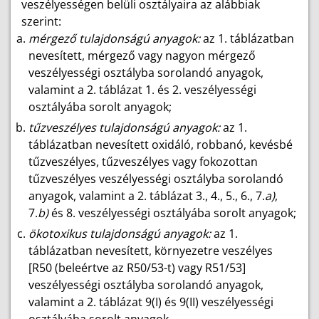
veszélyességen belüli osztályaira az alábbiak
szerint:
mérgező tulajdonságú anyagok:
az 1. táblázatban
nevesített, mérgező vagy nagyon mérgező
veszélyességi osztályba sorolandó anyagok,
valamint a 2. táblázat 1. és 2. veszélyességi
osztályába sorolt anyagok;
tűzveszélyes tulajdonságú anyagok:
az 1.
táblázatban nevesített oxidáló, robbanó, kevésbé
tűzveszélyes, tűzveszélyes vagy fokozottan
tűzveszélyes veszélyességi osztályba sorolandó
anyagok, valamint a 2. táblázat 3., 4., 5., 6., 7.
a)
,
7.
b)
és 8. veszélyességi osztályába sorolt anyagok;
ökotoxikus tulajdonságú anyagok:
az 1.
táblázatban nevesített, környezetre veszélyes
[R50 (beleértve az R50/53-t) vagy R51/53]
veszélyességi osztályba sorolandó anyagok,
valamint a 2. táblázat 9(I) és 9(II) veszélyességi