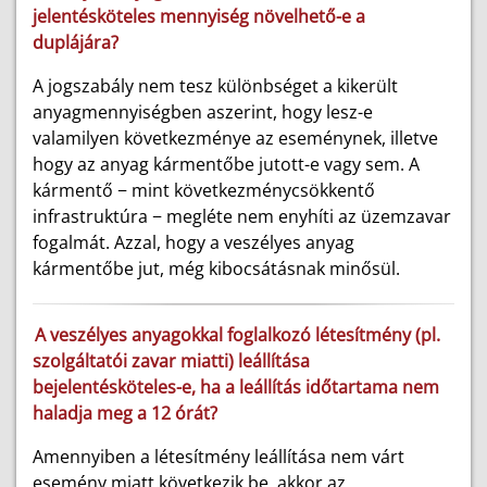
jelentésköteles mennyiség növelhető-e a
duplájára?
A jogszabály nem tesz különbséget a kikerült
anyagmennyiségben aszerint, hogy lesz-e
valamilyen következménye az eseménynek, illetve
hogy az anyag kármentőbe jutott-e vagy sem. A
kármentő − mint következménycsökkentő
infrastruktúra − megléte nem enyhíti az üzemzavar
fogalmát. Azzal, hogy a veszélyes anyag
kármentőbe jut, még kibocsátásnak minősül.
A veszélyes anyagokkal foglalkozó létesítmény (pl.
szolgáltatói zavar miatti) leállítása
bejelentésköteles-e, ha a leállítás időtartama nem
haladja meg a 12 órát?
Amennyiben a létesítmény leállítása nem várt
esemény miatt következik be, akkor az