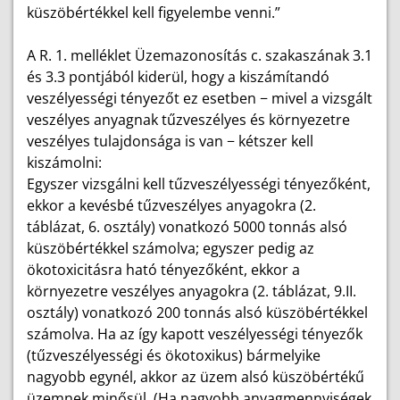
küszöbértékkel kell figyelembe venni.”
A R. 1. melléklet Üzemazonosítás c. szakaszának 3.1
és 3.3 pontjából kiderül, hogy a kiszámítandó
veszélyességi tényezőt ez esetben − mivel a vizsgált
veszélyes anyagnak tűzveszélyes és környezetre
veszélyes tulajdonsága is van − kétszer kell
kiszámolni:
Egyszer vizsgálni kell tűzveszélyességi tényezőként,
ekkor a kevésbé tűzveszélyes anyagokra (2.
táblázat, 6. osztály) vonatkozó 5000 tonnás alsó
küszöbértékkel számolva; egyszer pedig az
ökotoxicitásra ható tényezőként, ekkor a
környezetre veszélyes anyagokra (2. táblázat, 9.II.
osztály) vonatkozó 200 tonnás alsó küszöbértékkel
számolva. Ha az így kapott veszélyességi tényezők
(tűzveszélyességi és ökotoxikus) bármelyike
nagyobb egynél, akkor az üzem alsó küszöbértékű
üzemnek minősül. (Ha nagyobb anyagmennyiségek