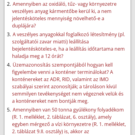
Amennyiben az oxidáló, tűz- vagy környezetre
veszélyes anyag kármentőbe kerül ki, a nem
jelentésköteles mennyiség növelhető-e a
duplájára?
A veszélyes anyagokkal foglalkozó létesítmény (pl.
szolgáltatói zavar miatti) leállítása
bejelentésköteles-e, ha a leállítás időtartama nem
haladja meg a 12 órát?
Üzemazonosítás szempontjából hogyan kell
figyelembe venni a konténer terminálokat? A
konténereket az ADR, RID, valamint az IMO
szabályai szerint azonosítják; a tároláson kívül
semmilyen tevékenységet nem végeznek velük és
a konténereket nem bontják meg.
Amennyiben van 50 tonna gyúlékony folyadékom
(R. 1. melléklet, 2. táblázat, 6. osztály), amely
egyben mérgező a vízi környezetre (R. 1. melléklet,
2. táblázat 9.II. osztály) is, akkor az