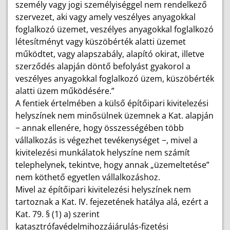
személy vagy jogi személyiséggel nem rendelkező
szervezet, aki vagy amely veszélyes anyagokkal
foglalkozó üzemet, veszélyes anyagokkal foglalkozó
létesítményt vagy küszöbérték alatti üzemet
működtet, vagy alapszabály, alapító okirat, illetve
szerződés alapján döntő befolyást gyakorol a
veszélyes anyagokkal foglalkozó üzem, küszöbérték
alatti üzem működésére.”
A fentiek értelmében a külső építőipari kivitelezési
helyszínek nem minősülnek üzemnek a Kat. alapján
− annak ellenére, hogy összességében több
vállalkozás is végezhet tevékenységet −, mivel a
kivitelezési munkálatok helyszíne nem számít
telephelynek, tekintve, hogy annak „üzemeltetése”
nem köthető egyetlen vállalkozáshoz.
Mivel az építőipari kivitelezési helyszínek nem
tartoznak a Kat. IV. fejezetének hatálya alá, ezért a
Kat. 79. § (1) a) szerint
katasztrófavédelmihozzájárulás-fizetési