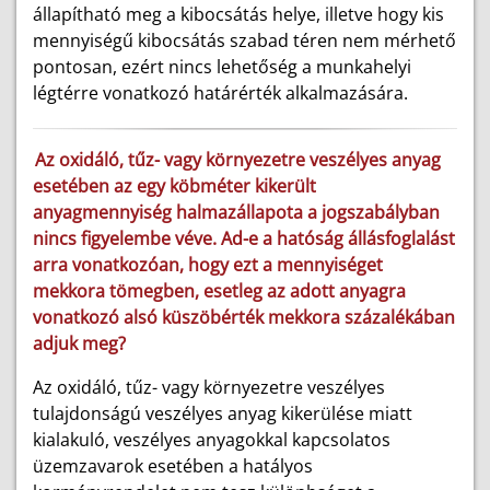
állapítható meg a kibocsátás helye, illetve hogy kis
mennyiségű kibocsátás szabad téren nem mérhető
pontosan, ezért nincs lehetőség a munkahelyi
légtérre vonatkozó határérték alkalmazására.
Az oxidáló, tűz- vagy környezetre veszélyes anyag
esetében az egy köbméter kikerült
anyagmennyiség halmazállapota a jogszabályban
nincs figyelembe véve. Ad-e a hatóság állásfoglalást
arra vonatkozóan, hogy ezt a mennyiséget
mekkora tömegben, esetleg az adott anyagra
vonatkozó alsó küszöbérték mekkora százalékában
adjuk meg?
Az oxidáló, tűz- vagy környezetre veszélyes
tulajdonságú veszélyes anyag kikerülése miatt
kialakuló, veszélyes anyagokkal kapcsolatos
üzemzavarok esetében a hatályos