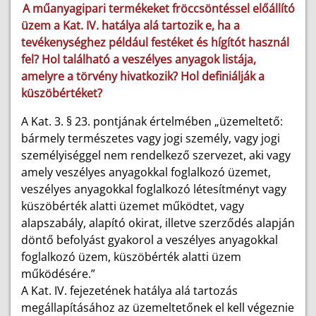
A műanyagipari termékeket fröccsöntéssel előállító
üzem a Kat. IV. hatálya alá tartozik e, ha a
tevékenységhez például festéket és hígítót használ
fel? Hol található a veszélyes anyagok listája,
amelyre a törvény hivatkozik? Hol definiálják a
küszöbértéket?
A Kat. 3. § 23. pontjának értelmében „üzemeltető:
bármely természetes vagy jogi személy, vagy jogi
személyiséggel nem rendelkező szervezet, aki vagy
amely veszélyes anyagokkal foglalkozó üzemet,
veszélyes anyagokkal foglalkozó létesítményt vagy
küszöbérték alatti üzemet működtet, vagy
alapszabály, alapító okirat, illetve szerződés alapján
döntő befolyást gyakorol a veszélyes anyagokkal
foglalkozó üzem, küszöbérték alatti üzem
működésére.”
A Kat. IV. fejezetének hatálya alá tartozás
megállapításához az üzemeltetőnek el kell végeznie