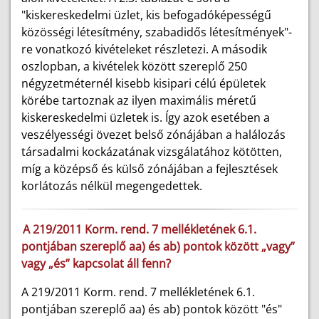
"kiskereskedelmi üzlet, kis befogadóképességű
közösségi létesítmény, szabadidős létesítmények"-
re vonatkozó kivételeket részletezi. A második
oszlopban, a kivételek között szereplő 250
négyzetméternél kisebb kisipari célú épületek
körébe tartoznak az ilyen maximális méretű
kiskereskedelmi üzletek is. Így azok esetében a
veszélyességi övezet belső zónájában a halálozás
társadalmi kockázatának vizsgálatához kötötten,
míg a középső és külső zónájában a fejlesztések
korlátozás nélkül megengedettek.
A 219/2011 Korm. rend. 7 mellékletének 6.1.
pontjában szereplő aa) és ab) pontok között „vagy”
vagy „és” kapcsolat áll fenn?
A 219/2011 Korm. rend. 7 mellékletének 6.1.
pontjában szereplő aa) és ab) pontok között "és"