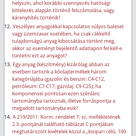
helyszín, ahol korábbi szennyezés hatósági
kötelezés alapján történő felszámolása, vagy
kárenyhítés történik?
Veszélyes anyagokkal kapcsolatos súlyos baleset
vagy üzemzavar esetében, ha csak rákkeltő
tulajdonságú anyag kibocsátása történt meg,
akkor az eseményt bejelentő adatlapon fel kell-e
tüntetni ezt az anyagot?
Egy anyag (készítmény) kizárólag abban az
esetben tartozik a kőolajtermékek három
kategóriájába (gazolin és benzin: C4-C12,
petróleum: C7-C17, gázolaj: C9-C25), ha
komponensei pontosan ezen szénlánc
tartományba tartoznak, illetve forráspontja a
megadott tartományba esik?
A 219/2011. Korm. rendelet 7. sz. mellékletének
2.3. pontjánál található táblázat C pontjában
meghatározott kivételek közül a „kisipari célú, 100