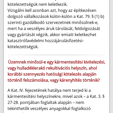
kötelezettségük nem keletkezik.
Vizsgálni kell azonban azt, hogy az építkezésen
dolgozó vállalkozások külön-külön a Kat. 79. § (1) b)
szerinti gazdálkodó szervezetnek minősülnek-e,
mert ha a veszélyes áruk tárolását, feldolgozását
vagy gyártását végzik, akkor emiatt keletkezhet
katasztrófavédelmi hozzájárulásfizetési-
kötelezettségük.
Üzemnek minősül-e egy kármentesítési kivitelezési,
vagy hulladéklerakó rekultivációs helyszín, ahol
korábbi szennyezés hatósági kötelezés alapján
történő felszámolása, vagy kárenyhítés történik?
A Kat. IV. fejezetének hatálya nem terjed ki a
kármentesítési helyszínekre, mivel azok – a Kat. 3. §
27-28. pontjában foglaltak alapján – nem
tekinthetők veszélyes anyagokkal foglalkozó