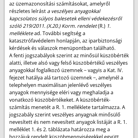
az üzemazonosítási számításokat, amelyről
részletes leírást
a veszélyes anyagokkal
kapcsolatos súlyos balesetek elleni védekezésről
szóló 219/2011. (X.20.) Korm. rendelet
(R.)
1.
melléklete
ad. További segítség a
katasztrófavédelem honlapján, az iparbiztonsági
kérdések és válaszok menüpontban található.
A fenti jogszabályok szerint az minősül küszöbérték
alatti, illetve alsó vagy felső küszöbértékű veszélyes
anyagokkal foglalkozó üzemnek − vagyis a Kat. IV.
fejezet hatálya alá tartozó üzemnek −, amelynél a
telephelyen maximálisan jelenlévő veszélyes
anyagok mennyisége eléri vagy meghaladja a
vonatkozó küszöbértékeket. A küszöbérték-
számítás menetét a R. 1. melléklete tartalmazza. A
jogszabály szerint veszélyes anyagnak minősülő
nevesített és nem nevesített anyagok listáját a R. 1.
melléklet 1. és 2. táblázata határozza meg a
hozzájuk rendelt küszöbmennyiségekkel együtt.