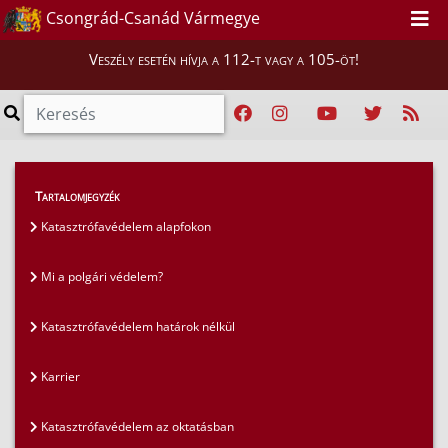
Csongrád-Csanád Vármegye
Veszély esetén hívja a 112-t vagy a 105-öt!
GYIK
>
Gyakran ismételt kérdések
>
Tartalomjegyzék
Egyéb kérdések és válaszok
Katasztrófavédelem alapfokon
Mi a polgári védelem?
Katasztrófavédelem határok nélkül
Karrier
Katasztrófavédelem az oktatásban