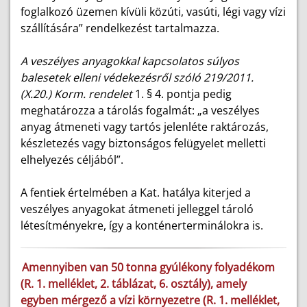
foglalkozó üzemen kívüli közúti, vasúti, légi vagy vízi
szállítására” rendelkezést tartalmazza.
A veszélyes anyagokkal kapcsolatos súlyos
balesetek elleni védekezésről szóló 219/2011.
(X.20.) Korm. rendelet
1. § 4. pontja pedig
meghatározza a tárolás fogalmát: „a veszélyes
anyag átmeneti vagy tartós jelenléte raktározás,
készletezés vagy biztonságos felügyelet melletti
elhelyezés céljából”.
A fentiek értelmében a Kat. hatálya kiterjed a
veszélyes anyagokat átmeneti jelleggel tároló
létesítményekre, így a konténerterminálokra is.
Amennyiben van 50 tonna gyúlékony folyadékom
(R. 1. melléklet, 2. táblázat, 6. osztály), amely
egyben mérgező a vízi környezetre (R. 1. melléklet,