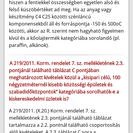
hiszen a fentiekkel összességben egyetlen alsó és
felső küszöbértéket ad meg. Ha az anyag vagy
készítmény C4 C25 közötti szénláncú
komponensekből áll és forráspontja -150 és 500oC
közötti, akkor az R. szerint nem hagyható figyelmen
kívül és a kőolajtermék kategóriába sorolandó (pl.
paraffin, alkánok).
A 219/2011. Korm. rendelet 7. sz. mellékletének 2.3.
pontjánál található táblázat C pontjában
meghatározott kivételek közül a „kisipari célú, 100
négyzetméternél kisebb közösségi épületek és
szabadidőközpontok” kategóriába sorolhatók-e a
kiskereskedelmi üzletek is?
A 219/2011. (X.20.) Korm. rendelet 7. sz.
mellékletének 2.3. pontjánál található táblázat
tartalmazza a 2.2. pontnál található csoportosítás
alóli kivételeket. A 2.3. táblázat C sora a