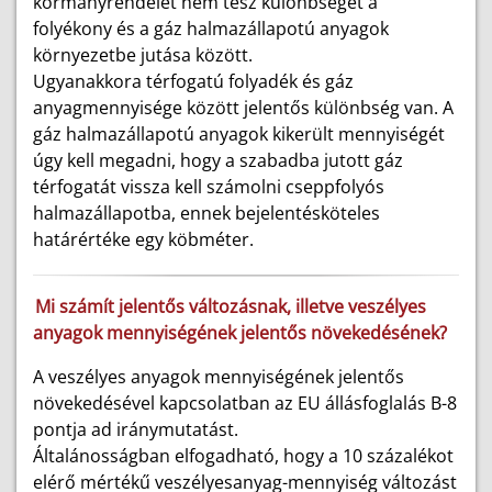
kormányrendelet nem tesz különbséget a
folyékony és a gáz halmazállapotú anyagok
környezetbe jutása között.
Ugyanakkora térfogatú folyadék és gáz
anyagmennyisége között jelentős különbség van. A
gáz halmazállapotú anyagok kikerült mennyiségét
úgy kell megadni, hogy a szabadba jutott gáz
térfogatát vissza kell számolni cseppfolyós
halmazállapotba, ennek bejelentésköteles
határértéke egy köbméter.
Mi számít jelentős változásnak, illetve veszélyes
anyagok mennyiségének jelentős növekedésének?
A veszélyes anyagok mennyiségének jelentős
növekedésével kapcsolatban az EU állásfoglalás B-8
pontja ad iránymutatást.
Általánosságban elfogadható, hogy a 10 százalékot
elérő mértékű veszélyesanyag-mennyiség változást