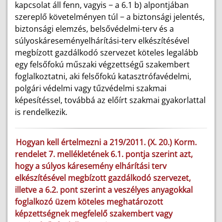
kapcsolat áll fenn, vagyis − a 6.1 b) alpontjában
szereplő követelményen túl − a biztonsági jelentés,
biztonsági elemzés, belsővédelmi-terv és a
súlyoskáreseményelhárítási-terv elkészítésével
megbízott gazdálkodó szervezet köteles legalább
egy felsőfokú műszaki végzettségű szakembert
foglalkoztatni, aki felsőfokú katasztrófavédelmi,
polgári védelmi vagy tűzvédelmi szakmai
képesítéssel, továbbá az előírt szakmai gyakorlattal
is rendelkezik.
Hogyan kell értelmezni a 219/2011. (X. 20.) Korm.
rendelet 7. mellékletének 6.1. pontja szerint azt,
hogy a súlyos káresemény elhárítási terv
elkészítésével megbízott gazdálkodó szervezet,
illetve a 6.2. pont szerint a veszélyes anyagokkal
foglalkozó üzem köteles meghatározott
képzettségnek megfelelő szakembert vagy