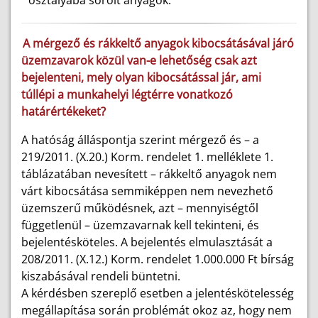
osztályába sorolt anyagok.
A mérgező és rákkeltő anyagok kibocsátásával járó
üzemzavarok közül van-e lehetőség csak azt
bejelenteni, mely olyan kibocsátással jár, ami
túllépi a munkahelyi légtérre vonatkozó
határértékeket?
A hatóság álláspontja szerint mérgező és – a
219/2011. (X.20.) Korm. rendelet 1. melléklete 1.
táblázatában nevesített – rákkeltő anyagok nem
várt kibocsátása semmiképpen nem nevezhető
üzemszerű működésnek, azt – mennyiségtől
függetlenül – üzemzavarnak kell tekinteni, és
bejelentésköteles. A bejelentés elmulasztását a
208/2011. (X.12.) Korm. rendelet 1.000.000 Ft bírság
kiszabásával rendeli büntetni.
A kérdésben szereplő esetben a jelentéskötelesség
megállapítása során problémát okoz az, hogy nem