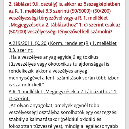
2. táblázat 9.II. osztály) is, akkor az összegképletben
az R. 1. melléklet 3.3 szerinti (50/5000)+(50/200)
veszélyességi tényezővel vagy a R. 1. melléklet
„Megjegyzések a 2. táblázathoz” 1. c) szerint csak az
(50/200) veszélyességi tényezővel kell számolni?
A 219/2011. (X. 20.) Korm. rendelet (R.) 1. melléklet
3.3. szerint:
„Ha a veszélyes anyag egyidejűleg toxikus,
tűzveszélyes vagy ökotoxikus tulajdonsággal is
rendelkezik, akkor a veszélyes anyag
mennyiségével a fenti számítások során több ízben
is számolni kell.”
A R. 1. melléklet „Megjegyzések a 2. táblázathoz” 1.
c) szerint:
„Az olyan anyagokat, amelyek egynél több
veszélyességi osztályba sorolhatók egy összegzési
szabály alkalmazásakor (például oxidáló és
fokozottan tűzveszélyes), mindig a legalacsonyabb