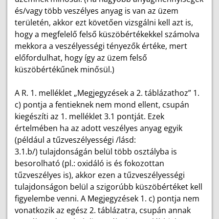
és/vagy több veszélyes anyag is van az üzem
területén, akkor ezt követően vizsgálni kell azt is,
hogy a megfelelő felső küszöbértékekkel számolva
mekkora a veszélyességi tényezők értéke, mert
előfordulhat, hogy így az üzem felső
küszöbértékűnek minősül.)
A R. 1. melléklet „Megjegyzések a 2. táblázathoz” 1.
c) pontja a fentieknek nem mond ellent, csupán
kiegészíti az 1. melléklet 3.1 pontját. Ezek
értelmében ha az adott veszélyes anyag egyik
(például a tűzveszélyességi /lásd:
3.1.b/) tulajdonságán belül több osztályba is
besorolható (pl.: oxidáló is és fokozottan
tűzveszélyes is), akkor ezen a tűzveszélyességi
tulajdonságon belül a szigorúbb küszöbértéket kell
figyelembe venni. A Megjegyzések 1. c) pontja nem
vonatkozik az egész 2. táblázatra, csupán annak