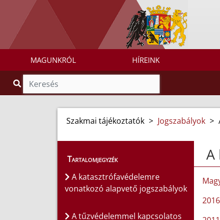
MAGUNKRÓL
HÍREINK
Szakmai tájékoztatók
>
Jogszabályok
>
A 
Tartalomjegyzék
A katasztrófavédelemre
Magy
vonatkozó alapvető jogszabályok
2016.
A tűzvédelemmel kapcsolatos