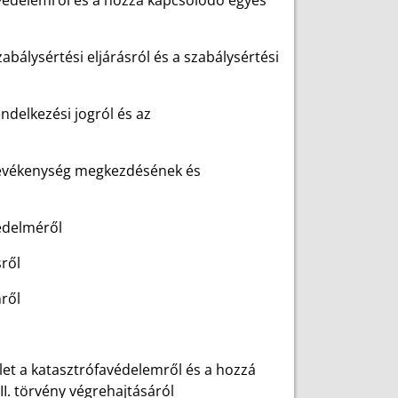
favédelemről és a hozzá kapcsolódó egyes
zabálysértési eljárásról és a szabálysértési
ndelkezési jogról és az
i tevékenység megkezdésének és
védelméről
sről
ről
elet a katasztrófavédelemről és a hozzá
I. törvény végrehajtásáról