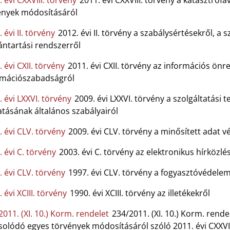
 évi CXXVIII. törvény
2011. évi CXXVIII. törvény a katasztró
ények módosításáról
 évi II. törvény
2012. évi II. törvény a szabálysértésekről, a s
ántartási rendszerről
 évi CXII. törvény
2011. évi CXII. törvény az információs önre
rmációszabadságról
 évi LXXVI. törvény
2009. évi LXXVI. törvény a szolgáltatás
atásának általános szabályairól
. évi CLV. törvény
2009. évi CLV. törvény a minősített adat 
 évi C. törvény
2003. évi C. törvény az elektronikus hírközlé
. évi CLV. törvény
1997. évi CLV. törvény a fogyasztóvédelem
 évi XCIII. törvény
1990. évi XCIII. törvény az illetékekről
011. (XI. 10.) Korm. rendelet
234/2011. (XI. 10.) Korm. rend
olódó egyes törvények módosításáról szóló 2011. évi CXXVII