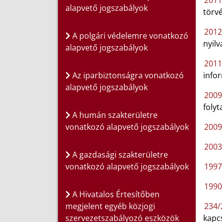
2011.
alapvető jogszabályok
törv
2012.
A polgári védelemre vonatkozó
nyilv
alapvető jogszabályok
2011.
Az iparbiztonságra vonatkozó
info
alapvető jogszabályok
2009.
folyt
A humán szakterületre
vonatkozó alapvető jogszabályok
2009
2003.
A gazdasági szakterületre
vonatkozó alapvető jogszabályok
1997
1990.
A Hivatalos Értesítőben
megjelent egyéb közjogi
234/2
szervezetszabályozó eszközök
kapcs