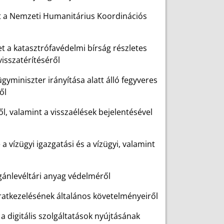
et a Nemzeti Humanitárius Koordinációs
et a katasztrófavédelmi bírság részletes
visszatérítéséről
ügyminiszter irányítása alatt álló fegyveres
ől
l, valamint a visszaélések bejelentésével
a vízügyi igazgatási és a vízügyi, valamint
agánlevéltári anyag védelméről
iratkezelésének általános követelményeiről
s a digitális szolgáltatások nyújtásának