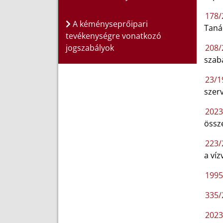
178/2
A kéményseprőipari
Taná
tevékenységre vonatkozó
jogszabályok
208/
szabá
23/19
szerv
2023
össz
223/
a víz
1995.
335/2
2023.