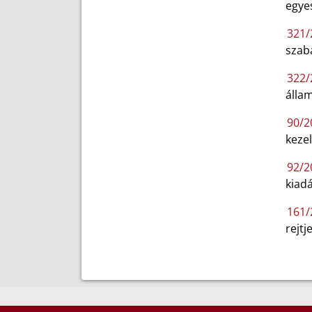
egyes
321/
szabá
322/
álla
90/20
keze
92/20
kiadá
161/
rejtj