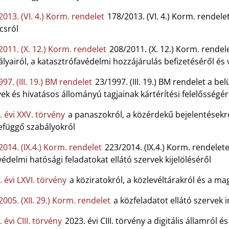
013. (VI. 4.) Korm. rendelet
178/2013. (VI. 4.) Korm. rendel
csról
2011. (X. 12.) Korm. rendelet
208/2011. (X. 12.) Korm. rendel
lyairól, a katasztrófavédelmi hozzájárulás befizetéséről és 
97. (III. 19.) BM rendelet
23/1997. (III. 19.) BM rendelet a bel
ek és hivatásos állományú tagjainak kártérítési felelősségér
. évi XXV. törvény
a panaszokról, a közérdekű bejelentésekrő
efüggő szabályokról
2014. (IX.4.) Korm. rendelet
223/2014. (IX.4.) Korm. rendelete 
védelmi hatósági feladatokat ellátó szervek kijelöléséről
 évi LXVI. törvény
a köziratokról, a közlevéltárakról és a m
005. (XII. 29.) Korm. rendelet
a közfeladatot ellátó szervek 
 évi CIII. törvény
2023. évi CIII. törvény a digitális államról é