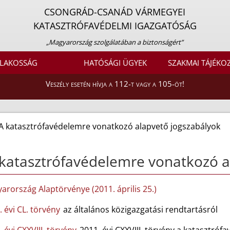
CSONGRÁD-CSANÁD VÁRMEGYEI
KATASZTRÓFAVÉDELMI IGAZGATÓSÁG
„Magyarország szolgálatában a biztonságért”
LAKOSSÁG
HATÓSÁGI ÜGYEK
SZAKMAI TÁJÉKO
Veszély esetén hívja a 112-t vagy a 105-öt!
A katasztrófavédelemre vonatkozó alapvető jogszabályok
katasztrófavédelemre vonatkozó a
arország Alaptörvénye (2011. április 25.)
 évi CL. törvény
az általános közigazgatási rendtartásról