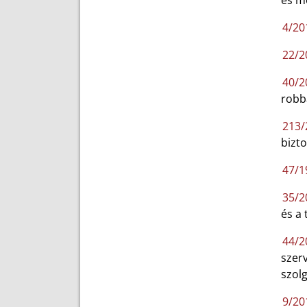
és m
4/201
22/20
40/2
robb
213/
bizto
47/19
35/20
és a 
44/2
szer
szol
9/201