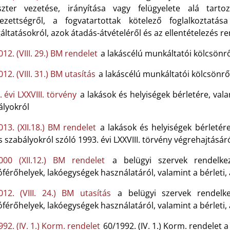
szter vezetése, irányítása vagy felügyelete alá tarto
lezettségről, a fogvatartottak kötelező foglalkoztatás
áltatásokról, azok átadás-átvételéről és az ellentételezés re
12. (VIII. 29.) BM rendelet
a lakáscélú munkáltatói kölcsönrő
12. (VIII. 31.) BM utasítás
a lakáscélú munkáltatói kölcsönrő
 évi LXXVIII. törvény
a lakások és helyiségek bérletére, val
ályokról
013. (XII.18.) BM rendelet
a lakások és helyiségek bérletér
 szabályokról szóló 1993. évi LXXVIII. törvény végrehajtásár
000 (XII.12.) BM rendelet
a belügyi szervek rendelke
óférőhelyek, lakóegységek használatáról, valamint a bérleti, a
012. (VIII. 24.) BM utasítás
a belügyi szervek rendelk
óférőhelyek, lakóegységek használatáról, valamint a bérleti, 
92. (IV. 1.) Korm. rendelet
60/1992. (IV. 1.) Korm. rendelet 