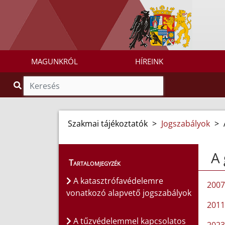
MAGUNKRÓL
HÍREINK
Szakmai tájékoztatók
>
Jogszabályok
>
A 
Tartalomjegyzék
A katasztrófavédelemre
2007
vonatkozó alapvető jogszabályok
2011
A tűzvédelemmel kapcsolatos