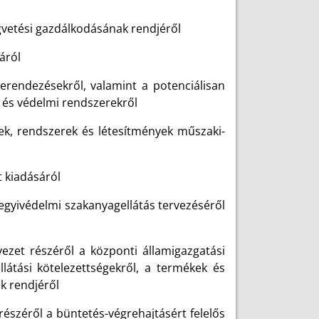
gvetési gazdálkodásának rendjéről
táról
erendezésekről, valamint a potenciálisan
és védelmi rendszerekről
, rendszerek és létesítmények műszaki-
t kiadásáról
egyivédelmi szakanyagellátás tervezéséről
ezet részéről a központi államigazgatási
látási kötelezettségekről, a termékek és
ek rendjéről
észéről a büntetés-végrehajtásért felelős