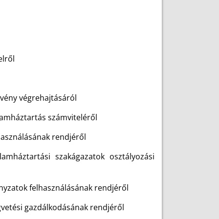
elről
rvény végrehajtásáról
llamháztartás számviteléről
lhasználásának rendjéről
amháztartási szakágazatok osztályozási
ányzatok felhasználásának rendjéről
gvetési gazdálkodásának rendjéről