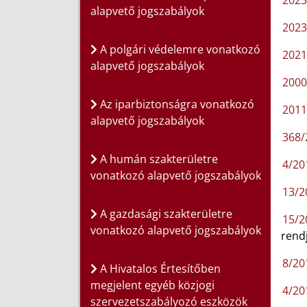
2023.
alapvető jogszabályok
2023.
A polgári védelemre vonatkozó
2021.
alapvető jogszabályok
2000.
Az iparbiztonságra vonatkozó
2011
alapvető jogszabályok
368/2
A humán szakterületre
4/201
vonatkozó alapvető jogszabályok
13/2
A gazdasági szakterületre
15/2
vonatkozó alapvető jogszabályok
rend
8/201
A Hivatalos Értesítőben
megjelent egyéb közjogi
4/201
szervezetszabályozó eszközök