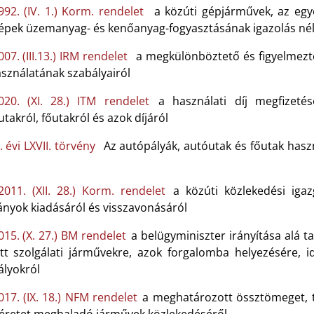
992. (IV. 1.) Korm. rendelet
a közúti gépjárművek, az egye
épek üzemanyag- és kenőanyag-fogyasztásának igazolás nél
07. (III.13.) IRM rendelet
a megkülönböztető és figyelmeztet
asználatának szabályairól
020. (XI. 28.) ITM rendelet
a használati díj megfizetés
takról, főutakról és azok díjáról
 évi LXVII. törvény
Az autópályák, autóutak és főutak haszn
l
2011. (XII. 28.) Korm. rendelet
a közúti közlekedési igazg
nyok kiadásáról és visszavonásáról
015. (X. 27.) BM rendelet
a belügyminiszter irányítása alá 
ott szolgálati járművekre, azok forgalomba helyezésére, 
ályokról
017. (IX. 18.) NFM rendelet
a meghatározott össztömeget, te