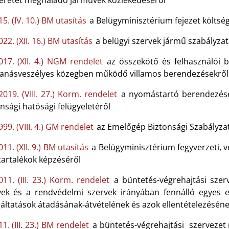
éretet meghaladó járművek közlekedéséről
5. (IV. 10.) BM utasítás
a Belügyminisztérium fejezet költsé
22. (XII. 16.) BM utasítás
a belügyi szervek jármű szabályza
017. (XII. 4.) NGM rendelet
az összekötő és felhasználói b
anásveszélyes közegben működő villamos berendezésekről 
2019. (VIII. 27.) Korm. rendelet
a nyomástartó berendezések
nsági hatósági felügyeletéről
99. (VIII. 4.) GM rendelet
az Emelőgép Biztonsági Szabályza
11. (XII. 9.) BM utasítás
a Belügyminisztérium fegyverzeti, v
tartalékok képzéséről
011. (III. 23.) Korm. rendelet
a büntetés-végrehajtási szerv
vek és a rendvédelmi szervek irányában fennálló egyes el
gáltatások átadásának-átvételének és azok ellentételezésén
1. (III. 23.) BM rendelet
a büntetés-végrehajtási szervezet r