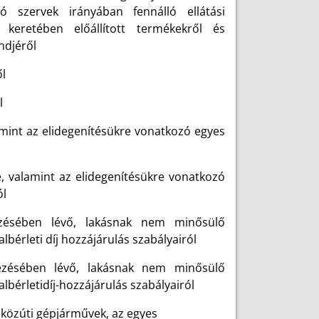
zó szervek irányában fennálló ellátási
a keretében előállított termékekről és
ndjéről
l
l
amint az elidegenítésükre vonatkozó egyes
e, valamint az elidegenítésükre vonatkozó
ól
zésében lévő, lakásnak nem minősülő
lbérleti díj hozzájárulás szabályairól
ezésében lévő, lakásnak nem minősülő
albérletidíj-hozzájárulás szabályairól
a közúti gépjárművek, az egyes