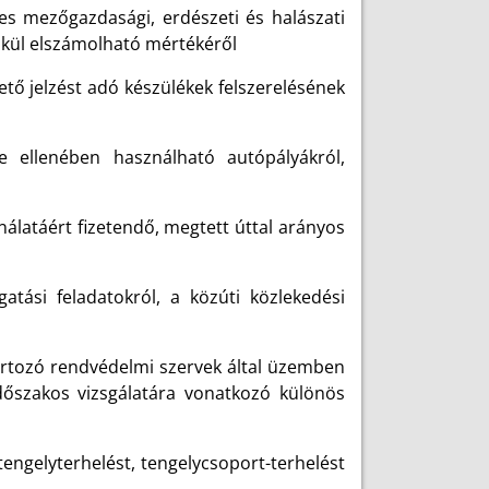
s mezőgazdasági, erdészeti és halászati
kül elszámolható mértékéről
ő jelzést adó készülékek felszerelésének
e ellenében használható autópályákról,
álatáért fizetendő, megtett úttal arányos
atási feladatokról, a közúti közlekedési
tartozó rendvédelmi szervek által üzemben
időszakos vizsgálatára vonatkozó különös
ngelyterhelést, tengelycsoport-terhelést