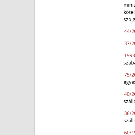
mini
köte
szolg
44/20
37/20
1993.
szab
75/2
egyes
40/2
száll
36/2
száll
60/19