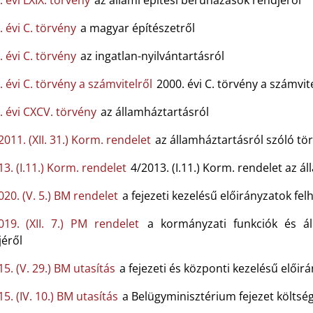
 évi LXIX. törvény
az állami építési beruházások rendjéről
 évi C. törvény
a magyar építészetről
 évi C. törvény
az ingatlan-nyilvántartásról
 évi C. törvény a számvitelről
2000. évi C. törvény a számvit
. évi CXCV. törvény
az államháztartásról
011. (XII. 31.) Korm. rendelet
az államháztartásról szóló tö
3. (I.11.) Korm. rendelet
4/2013. (I.11.) Korm. rendelet az á
020. (V. 5.) BM rendelet
a fejezeti kezelésű előirányzatok fe
019. (XII. 7.) PM rendelet
a kormányzati funkciók és áll
jéről
5. (V. 29.) BM utasítás
a fejezeti és központi kezelésű előir
5. (IV. 10.) BM utasítás
a Belügyminisztérium fejezet költsé