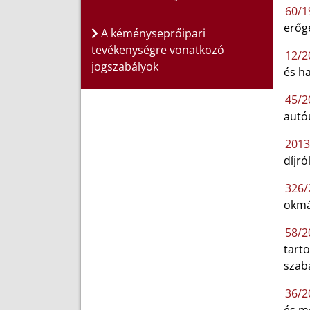
60/1
erőg
A kéményseprőipari
tevékenységre vonatkozó
12/20
jogszabályok
és h
45/2
autóu
2013.
díjró
326/
okmá
58/2
tart
szab
36/2