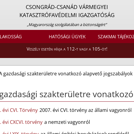
CSONGRÁD-CSANÁD VÁRMEGYEI
KATASZTRÓFAVÉDELMI IGAZGATÓSÁG
„Magyarország szolgálatában a biztonságért”
LAKOSSÁG
HATÓSÁGI ÜGYEK
SZAKMAI TÁJÉKO
Veszély esetén hívja a 112-t vagy a 105-öt!
A gazdasági szakterületre vonatkozó alapvető jogszabályok
gazdasági szakterületre vonatkozó
. évi CVI. Törvény
2007. évi CVI. törvény az állami vagyonról
. évi CXCVI. törvény
a nemzeti vagyonról