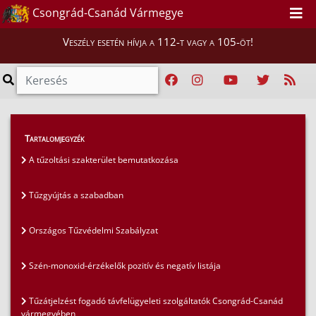
Csongrád-Csanád Vármegye
Veszély esetén hívja a 112-t vagy a 105-öt!
Szakmai tájékoztatók
>
Tűzvédelem
>
Tartalomjegyzék
Szén-monoxid-érzékelők pozitív és negatív listája
A tűzoltási szakterület bemutatkozása
Tűzgyújtás a szabadban
Országos Tűzvédelmi Szabályzat
Szén-monoxid-érzékelők pozitív és negatív listája
Tűzátjelzést fogadó távfelügyeleti szolgáltatók Csongrád-Csanád
vármegyében