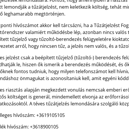
tjelzések lemondására. Fontos, hogy amennyiben a riasztás
t lemondják a tűzátjelzést, nem keletkezik költség, tehát 
tő leghamarabb megtörténjen.
ponti hívószámot akkor kell tárcsázni, ha a Tűzátjelzést F
ltórendszer valamiért működésbe lép, azonban nincs valós t
tett tűzjelző vagy tűzoltó-berendezés felügyeletére kioktato
ezetet arról, hogy nincsen tűz, a jelzés nem valós, és a tűzo
es jelzést csak a beépített tűzjelző (tűzoltó-) berendezés f
atják le, hiszen ők ismerik a berendezés működését, és ők t
őknek fontos tudniuk, hogy milyen telefonszámot kell hívniu
ndáshoz önmagukat is azonosítaniuk kell, amit egyéni kód
ves riasztás alapján megkezdett vonulás nemcsak emberi er
tős költséget is generál, mindemellett elvonja az erőforrás
atkozásoktól. A téves tűzátjelzés lemondására szolgáló köz
dleges hívószám: +3619105105
alék hívószám: +3618900105