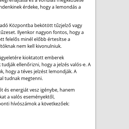
 végrehajtása és a vonulás megkezdése
mindenkinek érdeke, hogy a lemondás a
ogadó Központba bekötött tűzjelző vagy
űzeset. Ilyenkor nagyon fontos, hogy a
tt felelős minél előbb értesítse a
ltóknak nem kell kivonulniuk.
elügyeletére kioktatott emberek
udják ellenőrizni, hogy a jelzés valós-e. A
k, hogy a téves jelzést lemondják. A
dal tudnak megtenni.
őt és energiát vesz igénybe, hanem
okat a valós eseményektől,
ponti hívószámok a következőek: