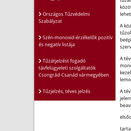
tűzá
közöt
Országos Tűzvédelmi
lehe
Szabályzat
A köz
tűzo
Szén-monoxid-érzékelők pozitív
beépí
és negatív listája
szerv
A tév
Tűzátjelzést fogadó
mondh
távfelügyeleti szolgáltatók
kezel
Csongrád-Csanád vármegyében
lemo
Tűzjelzés, téves jelzés
A té
jelen
beav
első
tart