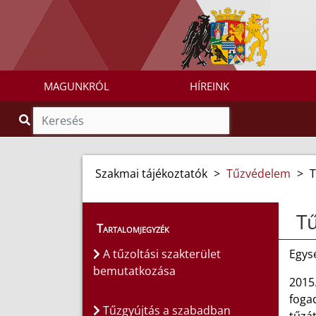
MAGUNKRÓL
HÍREINK
Szakmai tájékoztatók
>
Tűzvédelem
>
T
Tű
Tartalomjegyzék
A tűzoltási szakterület
Egys
bemutatkozása
2015
fogad
Tűzgyújtás a szabadban