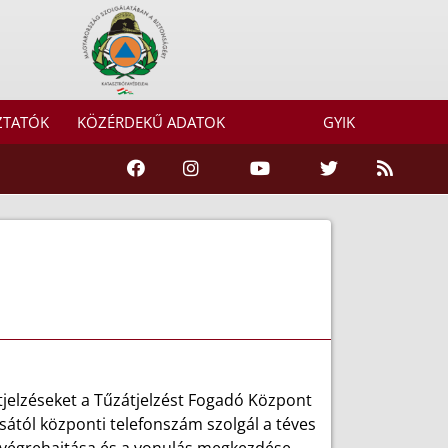
ZTATÓK
KÖZÉRDEKŰ ADATOK
GYIK
jelzéseket a Tűzátjelzést Fogadó Központ
sától központi telefonszám szolgál a téves