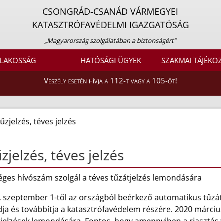
CSONGRÁD-CSANÁD VÁRMEGYEI
KATASZTRÓFAVÉDELMI IGAZGATÓSÁG
„Magyarország szolgálatában a biztonságért”
LAKOSSÁG
HATÓSÁGI ÜGYEK
SZAKMAI TÁJÉKO
Veszély esetén hívja a 112-t vagy a 105-öt!
űzjelzés, téves jelzés
zjelzés, téves jelzés
éges hívószám szolgál a téves tűzátjelzés lemondására
. szeptember 1-től az országból beérkező automatikus tűzát
ja és továbbítja a katasztrófavédelem részére. 2020 márciu