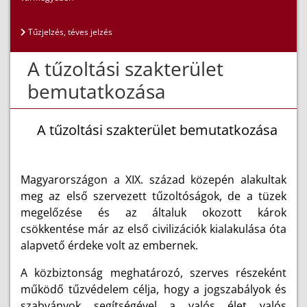
Tűzjelzés, téves jelzés
A tűzoltási szakterület
bemutatkozása
A tűzoltási szakterület bemutatkozása
Magyarországon a XIX. század közepén alakultak
meg az első szervezett tűzoltóságok, de a tüzek
megelőzése és az általuk okozott károk
csökkentése már az első civilizációk kialakulása óta
alapvető érdeke volt az embernek.
A közbiztonság meghatározó, szerves részeként
működő tűzvédelem célja, hogy a jogszabályok és
szabványok segítségével a valós élet valós