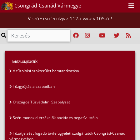
Csongrád-Csanád Vármegye
Veszély esetén hívja a 112-t vagy a 105-öt!
Szakmai tájékoztatók
>
Tűzvédelem
>
Tartalomjegyzék
A tűzoltási szakterület bemutatkozása
A tűzoltási szakterület bemutatkozása
Tűzgyújtás a szabadban
Országos Tűzvédelmi Szabályzat
Szén-monoxid-érzékelők pozitív és negatív listája
Tűzátjelzést fogadó távfelügyeleti szolgáltatók Csongrád-Csanád
vármegyében