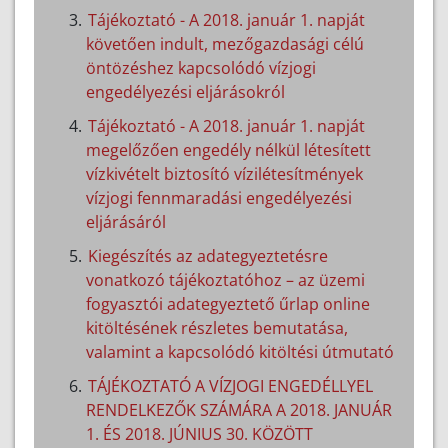
Tájékoztató - A 2018. január 1. napját
követően indult, mezőgazdasági célú
öntözéshez kapcsolódó vízjogi
engedélyezési eljárásokról
Tájékoztató - A 2018. január 1. napját
megelőzően engedély nélkül létesített
vízkivételt biztosító vízilétesítmények
vízjogi fennmaradási engedélyezési
eljárásáról
Kiegészítés az adategyeztetésre
vonatkozó tájékoztatóhoz – az üzemi
fogyasztói adategyeztető űrlap online
kitöltésének részletes bemutatása,
valamint a kapcsolódó kitöltési útmutató
TÁJÉKOZTATÓ A VÍZJOGI ENGEDÉLLYEL
RENDELKEZŐK SZÁMÁRA A 2018. JANUÁR
1. ÉS 2018. JÚNIUS 30. KÖZÖTT